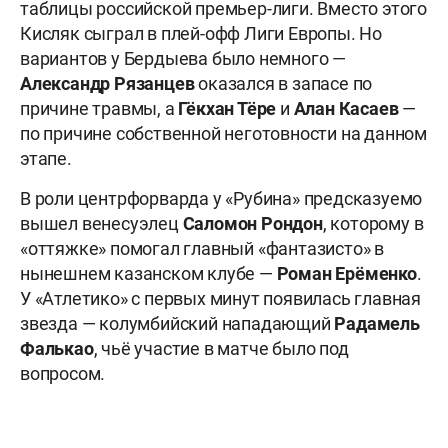
таблицы российской премьер-лиги. Вместо этого
Кисляк сыграл в плей-офф Лиги Европы. Но
вариантов у Бердыева было немного —
Александр Рязанцев
оказался в запасе по
причине травмы, а
Гёкхан Тёре
и
Алан Касаев
—
по причине собственной неготовности на данном
этапе.
В роли центрфорварда у «Рубина» предсказуемо
вышел венесуэлец
Саломон Рондон
, которому в
«оттяжке» помогал главный «фантазисто» в
нынешнем казанском клубе —
Роман Ерёменко
.
У «Атлетико» с первых минут появилась главная
звезда — колумбийский нападающий
Радамель
Фалькао
, чьё участие в матче было под
вопросом.