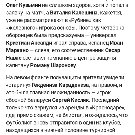
Олег Кузьмин
не слишком здоров, хотя и попал в
заявку на матч, а
Виталия Калешина
, кажется,
уже не рассматривают в «Рубине» как
«железного» игрока основы. Поэтому четвёрка
оборонцев была предсказуема — универсал
Кристиан Ансалди
играл справа, испанец
Иван
Маркано
— слева, его соотечественник
Сесар
Навас
составил компанию в центре защиты
капитану
Роману Шаронову
.
На левом фланге полузащиты зрители увидели
«старину»
Гёкдениза Карадениза
, на правом, и
это была главная неожиданность — игрок
сборной Беларуси
Сергей Кисляк
. Последний
только что вернулся из аренды в «Краснодаре»,
где, прямо скажем, не блистал, и ожидалось, что
футболист вновь отправится в один из клубов,
находящихся в нижней половине турнирной