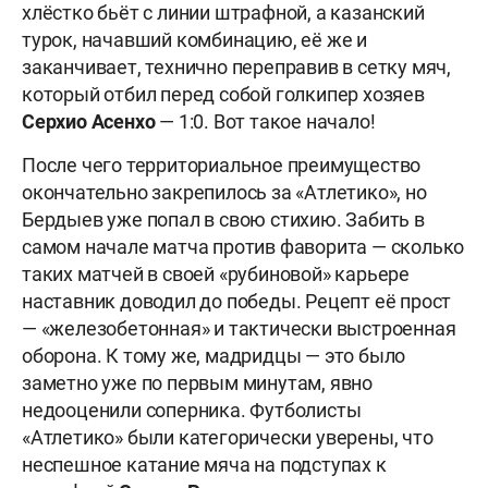
хлёстко бьёт с линии штрафной, а казанский
турок, начавший комбинацию, её же и
заканчивает, технично переправив в сетку мяч,
который отбил перед собой голкипер хозяев
Серхио Асенхо
— 1:0. Вот такое начало!
После чего территориальное преимущество
окончательно закрепилось за «Атлетико», но
Бердыев уже попал в свою стихию. Забить в
самом начале матча против фаворита — сколько
таких матчей в своей «рубиновой» карьере
наставник доводил до победы. Рецепт её прост
— «железобетонная» и тактически выстроенная
оборона. К тому же, мадридцы — это было
заметно уже по первым минутам, явно
недооценили соперника. Футболисты
«Атлетико» были категорически уверены, что
неспешное катание мяча на подступах к