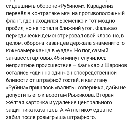
сидевшим в обороне «Рубином». Карадениз
перевёл в контратаке мяч на противоположный
фланг, где находился Ерёменко и тот мощно
пробил, но не попал в ближний угол. Фалькао
периодически демонстрировал свой класс, но, в
целом, оборона казанцев держала знаменитого
южноамериканца в «узде». Но под самый
занавес стартовых 45-и минут случилось
неприятное происшествие — Фалькао и Шаронов
остались «один на один» в непосредственной
близости от штрафной гостей, и капитану
«Рубина» пришлось «валить» соперника, дабы не
допустить его к воротам Рыжикова. Вторая
жёлтая карточка и удаление центрального
защитника казанцев. А «Атлетико» едва не
забил после розыгрыша штрафного.