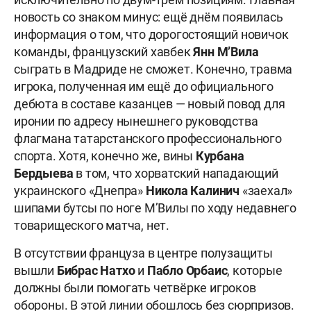
новость со знаком минус: ещё днём появилась
информация о том, что дорогостоящий новичок
команды, французский хавбек
Янн М’Вила
сыграть в Мадриде не сможет. Конечно, травма
игрока, полученная им ещё до официального
дебюта в составе казанцев — новый повод для
иронии по адресу нынешнего руководства
флагмана татарстанского профессионального
спорта. Хотя, конечно же, вины
Курбана
Бердыева
в том, что хорватский нападающий
украинского «Днепра»
Никола Калинич
«заехал»
шипами бутсы по ноге М’Вилы по ходу недавнего
товарищеского матча, нет.
В отсутствии француза в центре полузащиты
вышли
Бибрас Натхо
и
Пабло Орбаис
, которые
должны были помогать четвёрке игроков
обороны. В этой линии обошлось без сюрпризов.