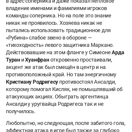
в адрес соперника и даже показал неплохое
владение именами и фамилиями игроков
команды соперника. Но на поле это знание
никак не проявилось. Хозяева никак не
пытались использовать традиционное для
«Рубина» слабое звено в обороне —
«тихоходность» левого защитника Маркано.
Действовавшие на этом фланге у Симеоне
Арда
Туран
и
Хуанфран
откровенно простаивали,
акцент же атак был смещён в центр и на
противоположный край. Но там энергичному
Кристиану Родригесу
противостоял Ансалди,
которому помогал Кисляк, не помышлявший об
атакующих акциях. Обыграть аргентинца
Ансалди у уругвайца Родригеса так и не
получилось.
Любопытно, но следующая, после забитого гола,
эффектная атака в игре был также за глубоко