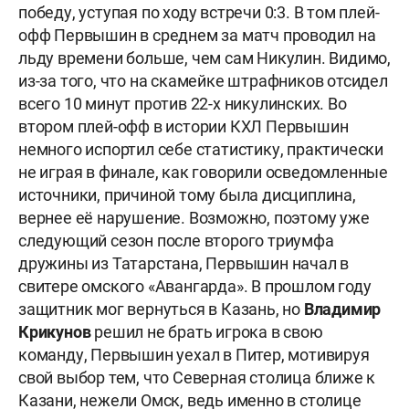
победу, уступая по ходу встречи 0:3. В том плей-
офф Первышин в среднем за матч проводил на
льду времени больше, чем сам Никулин. Видимо,
из-за того, что на скамейке штрафников отсидел
всего 10 минут против 22-х никулинских. Во
втором плей-офф в истории КХЛ Первышин
немного испортил себе статистику, практически
не играя в финале, как говорили осведомленные
источники, причиной тому была дисциплина,
вернее её нарушение. Возможно, поэтому уже
следующий сезон после второго триумфа
дружины из Татарстана, Первышин начал в
свитере омского «Авангарда». В прошлом году
защитник мог вернуться в Казань, но
Владимир
Крикунов
решил не брать игрока в свою
команду, Первышин уехал в Питер, мотивируя
свой выбор тем, что Северная столица ближе к
Казани, нежели Омск, ведь именно в столице