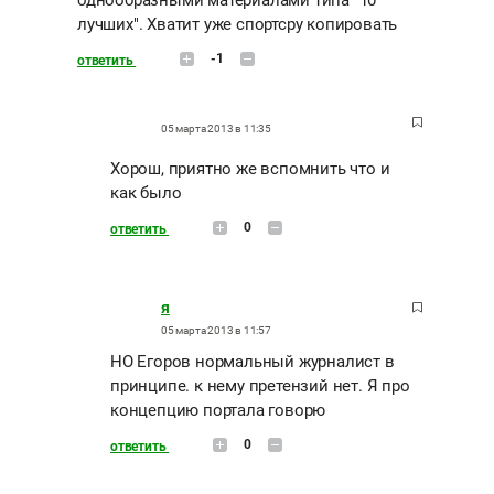
однообразными материалами типа "10
лучших". Хватит уже спортсру копировать
-1
ответить
05 марта 2013 в 11:35
Хорош, приятно же вспомнить что и
как было
0
ответить
я
05 марта 2013 в 11:57
НО Егоров нормальный журналист в
принципе. к нему претензий нет. Я про
концепцию портала говорю
0
ответить