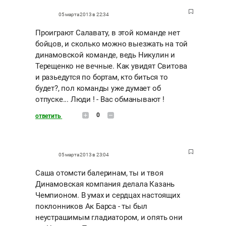
05 марта 2013 в 22:34
Проиграют Салавату, в этой команде нет
бойцов, и сколько можно выезжать на той
динамовской команде, ведь Никулин и
Терещенко не вечные. Как увидят Свитова
и разьедутся по бортам, кто биться то
будет?, пол команды уже думает об
отпуске... Люди ! - Вас обманывают !
0
ответить
05 марта 2013 в 23:04
Саша отомсти балеринам, ты и твоя
Динамовская компания делала Казань
Чемпионом. В умах и сердцах настоящих
поклонников Ак Барса - ты был
неустрашимым гладиатором, и опять они