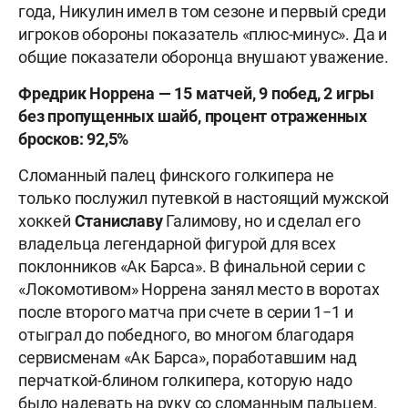
года, Никулин имел в том сезоне и первый среди
игроков обороны показатель «плюс-минус». Да и
общие показатели оборонца внушают уважение.
Фредрик Норрена — 15 матчей, 9 побед, 2 игры
без пропущенных шайб, процент отраженных
бросков: 92,5%
Сломанный палец финского голкипера не
только послужил путевкой в настоящий мужской
хоккей
Станиславу
Галимову, но и сделал его
владельца легендарной фигурой для всех
поклонников «Ак Барса». В финальной серии с
«Локомотивом» Норрена занял место в воротах
после второго матча при счете в серии 1−1 и
отыграл до победного, во многом благодаря
сервисменам «Ак Барса», поработавшим над
перчаткой-блином голкипера, которую надо
было надевать на руку со сломанным пальцем.