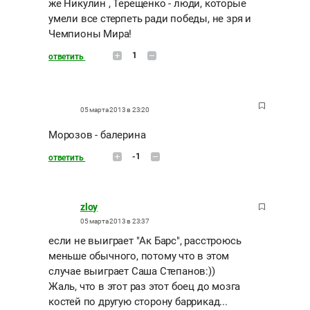
же Никулин , Терещенко - люди, которые
умели все стерпеть ради победы, не зря и
Чемпионы Мира!
1
ответить
05 марта 2013 в 23:20
Морозов - балерина
-1
ответить
zloy
05 марта 2013 в 23:37
если не выиграет "Ак Барс", расстроюсь
меньше обычного, потому что в этом
случае выиграет Саша Степанов:))
Жаль, что в этот раз этот боец до мозга
костей по другую сторону баррикад...