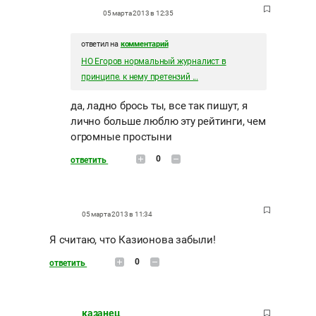
05 марта 2013 в 12:35
ответил на
комментарий
НО Егоров нормальный журналист в
принципе. к нему претензий ...
да, ладно брось ты, все так пишут, я
лично больше люблю эту рейтинги, чем
огромные простыни
0
ответить
05 марта 2013 в 11:34
Я считаю, что Казионова забыли!
0
ответить
казанец