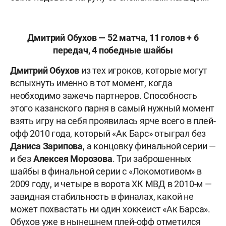
Дмитрий Обухов — 52 матча, 11 голов + 6
передач, 4 победные шайбы
Дмитрий Обухов
из тех игроков, которые могут
вспыхнуть именно в тот момент, когда
необходимо зажечь партнеров. Способность
этого казанского парня в самый нужный момент
взять игру на себя проявилась ярче всего в плей-
офф 2010 года, который «Ак Барс» отыграл без
Даниса Зарипова
, а концовку финальной серии —
и без
Алексея Морозова
. Три заброшенных
шайбы в финальной серии с «Локомотивом» в
2009 году, и четыре в ворота ХК МВД в 2010-м —
завидная стабильность в финалах, какой не
может похвастать ни один хоккеист «Ак Барса».
Обухов уже в нынешнем плей-офф отметился