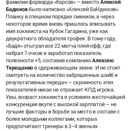
фамилии форварда «барсов» — вместо
Алексей
Бадюков
было написано «Алексей БаНдюков».
Планку в спешном порядке сменили, а через
некоторое время вновь пришлось вписывать
имя хоккеиста на Кубок Гагарина, уже как
двукратного обладателя трофея. В тому году,
«Бадя» отыграл все 22 матча плей-офф, где
набрал 7 очков и заработал показатель
полезности +5, составив компанию
Алексею
Терещенко
в сдерживающем звене. И не стоит
смотреть на количество заброшенных шайб и
результативных передач — скромность этих
показателей никак не отражает КПД игрока.
Увы, возраст хоккеиста в условиях жесточайшей
конкуренции вкупе с высокой зарплатой — не
лучшие факторы в борьбе за место в составе с
более молодыми коллегами, которых
предпочитают тренеры в 3−4 звеньях