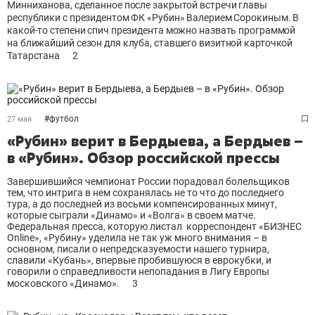
Минниханова, сделанное после закрытой встречи главы
республики с президентом ФК «Рубин» Валерием Сорокиным. В
какой-то степени спич президента можно назвать программой
на ближайший сезон для клуба, ставшего визитной карточкой
Татарстана
2
#
футбол
27 мая
«Рубин» верит в Бердыева, а Бердыев –
в «Рубин». Обзор российской прессы
Завершившийся чемпионат России порадовал болельщиков
тем, что интрига в нем сохранялась не то что до последнего
тура, а до последней из восьми компенсированных минут,
которые сыграли «Динамо» и «Волга» в своем матче.
Федеральная пресса, которую листал корреспондент «БИЗНЕС
Online», «Рубину» уделила не так уж много внимания – в
основном, писали о непредсказуемости нашего турнира,
славили «Кубань», впервые пробившуюся в еврокубки, и
говорили о справедливости непопадания в Лигу Европы
московского «Динамо».
3