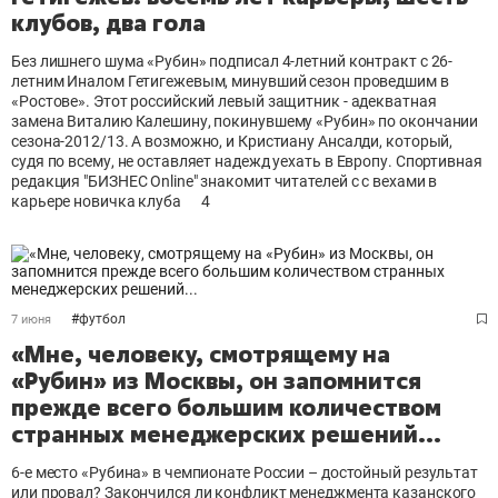
клубов, два гола
Без лишнего шума «Рубин» подписал 4-летний контракт с 26-
летним Иналом Гетигежевым, минувший сезон проведшим в
«Ростове». Этот российский левый защитник - адекватная
замена Виталию Калешину, покинувшему «Рубин» по окончании
сезона-2012/13. А возможно, и Кристиану Ансалди, который,
судя по всему, не оставляет надежд уехать в Европу. Спортивная
редакция "БИЗНЕС Online" знакомит читателей с с вехами в
карьере новичка клуба
4
#
футбол
7 июня
«Мне, человеку, смотрящему на
«Рубин» из Москвы, он запомнится
прежде всего большим количеством
странных менеджерских решений...
6-е место «Рубина» в чемпионате России – достойный результат
или провал? Закончился ли конфликт менеджмента казанского