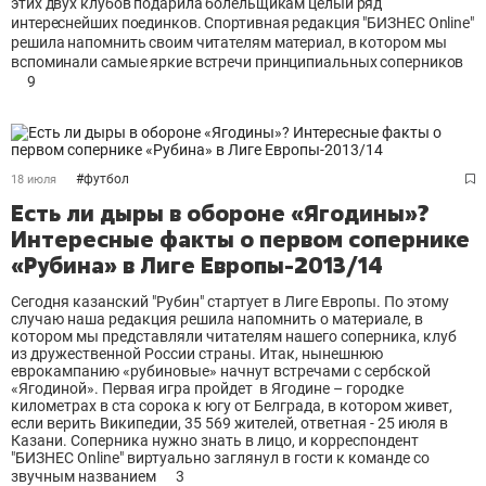
этих двух клубов подарила болельщикам целый ряд
интереснейших поединков. Спортивная редакция "БИЗНЕС Online"
решила напомнить своим читателям материал, в котором мы
вспоминали самые яркие встречи принципиальных соперников
9
#
футбол
18 июля
Есть ли дыры в обороне «Ягодины»?
Интересные факты о первом сопернике
«Рубина» в Лиге Европы-2013/14
Сегодня казанский "Рубин" стартует в Лиге Европы. По этому
случаю наша редакция решила напомнить о материале, в
котором мы представляли читателям нашего соперника, клуб
из дружественной России страны. Итак, нынешнюю
еврокампанию «рубиновые» начнут встречами с сербской
«Ягодиной». Первая игра пройдет в Ягодине – городке
километрах в ста сорока к югу от Белграда, в котором живет,
если верить Википедии, 35 569 жителей, ответная - 25 июля в
Казани. Соперника нужно знать в лицо, и корреспондент
"БИЗНЕС Online" виртуально заглянул в гости к команде со
звучным названием
3