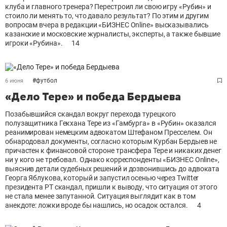
клуба и главного тренера? Перестроил ли свою игру «Рубин» и
стоило ли менять то, что давало результат? По этим и другим
вопросам вчера в редакции «БИЗНЕС Online» высказывались
казанские и московские журналисты, эксперты, а также бывшие
игроки «Рубина».
14
#
футбол
6 июня
«Дело Тере» и победа Бердыева
Позабывшийся скандал вокруг перехода турецкого
полузащитника Гекхана Тере из «Гамбурга» в «Рубин» оказался
реанимирован немецким адвокатом Штефаном Пресселем. Он
обнародовал документы, согласно которым Курбан Бердыев не
причастен к финансовой стороне трансфера Тере и никаких денег
ни у кого не требовал. Однако корреспонденты «БИЗНЕС Оnline»,
выяснив детали судебных решений и дозвонившись до адвоката
Георга Яблукова, который и запустил осенью через Twitter
президента РТ скандал, пришли к выводу, что ситуация от этого
не стала менее запутанной. Ситуация выглядит как в том
анекдоте: ложки вроде бы нашлись, но осадок остался.
4