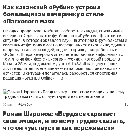
Как казанский «Рубин» устроил
болельщикам вечеринку в стиле
«Ласкового мая»
Сегодня продолжает набирать обороты скандал, связанный с
вечеринкой для фанатов футбольного «Рубина». Щекотливая
ситуация, в которой оказался клуб, на этот раз к футболистам и
собственно футболу имеет опосредованное отношение, однако
напрямую касается людей, недавно пришедших работать в
«Рубин». Вчера вечером в интернете появилась информация о
том, что на фан-фесте «Энергия «Рубина», который прошел в
Казани 25 мая, под именем дуэта Artik&Asti на сцену вышли
другие люди, лишь внешне чем-то напоминающие известных
артистов. В ситуации попыталась разобраться спортивная
редакция «БИЗНЕС Online».
3
#
футбол
30 мая
Роман Шаронов: «Бердыев скрывает
свои эмоции, и по нему трудно сказать,
что он чувствует и как переживает»