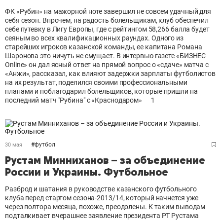
ФК «Рубин» на мажорной ноте завершил не совсем удачный для
себя сезон. Впрочем, на радость болельщикам, клуб обеспечил
себе путевку в Лигу Европы, где с рейтингом 58,266 балла будет
сеяным во всех квалификационных раундах. Одного из
старейших игроков казанской команды, ее капитана Романа
Шаронова это ничуть не смущает. В интервью газете «БИЗНЕС
Online» он дал ясный ответ на прямой вопрос о «сдаче» матча с
«Анжи», рассказал, как влияют задержки зарплаты футболистов
на их результат, поделился своими профессиональными
планами и поблагодарил болельщиков, которые пришли на
последний матч "Рубина" с «Краснодаром»
1
#
футбол
30 мая
Рустам Минниханов – за объединение
России и Украины. Футбольное
Разброд и шатания в руководстве казанского футбольного
клуба перед стартом сезона-2013/14, который начнется уже
через полтора месяца, похоже, преодолены. К таким выводам
подталкивает вчерашнее заявление президента РТ Рустама