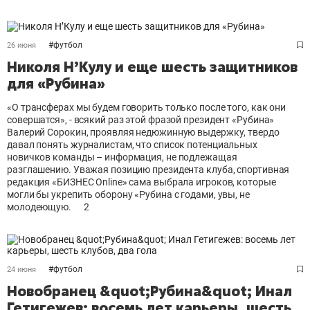
#
футбол
26 июня
Николя Н’Кулу и еще шесть защитников
для «Рубина»
«О трансферах мы будем говорить только после того, как они
совершатся», - всякий раз этой фразой президент «Рубина»
Валерий Сорокин, проявляя недюжинную выдержку, твердо
давал понять журналистам, что список потенциальных
новичков команды – информация, не подлежащая
разглашению. Уважая позицию президента клуба, спортивная
редакция «БИЗНЕС Online» сама выбрала игроков, которые
могли бы укрепить оборону «Рубина с годами, увы, не
молодеющую.
2
#
футбол
24 июня
Новобранец &quot;Рубина&quot; Инал
Гетигежев: восемь лет карьеры, шесть