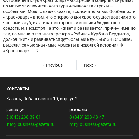
Футбольный клуб «Краснодар» - воскресный соперник «Рубина»
по матчу заключительного тура чемпионата страны –
особенный. Можно даже сказать, исключительный. Особенность
«Краснодара» в том, что с первого дня своего существования это
частный клуб, в активах которого ни копейки бюджетных
средств. И, несмотря на это, живет и развивается, причем именно
так, по мнению главного тренера «Рубина» Курбана Бердыева,
должен жить и развиваться футбольный клуб. «БИЗНЕС Online»
выделил самые значимые моменты в недолгой истории ФК
«Краснодар».
2
« Previous
Next »
контакты
Казань, Лобачевского 10, корпус 2
редакция
реклама
8 (843) 238-39-01
8 (843) 203-48-47
info@business-gazeta.ru
mir@business-gazeta.ru