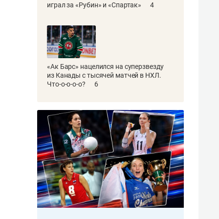
играл за «Рубин» и «Спартак»
4
«Ак Барс» нацелился на суперзвезду
из Канады с тысячей матчей в НХЛ.
Что-о-о-о-о?
6