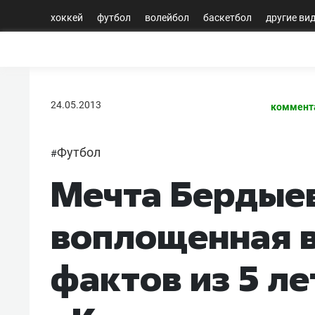
хоккей
футбол
волейбол
баскетбол
другие ви
24.05.2013
коммент
Футбол
#
Мечта Бердые
воплощенная в
фактов из 5 л