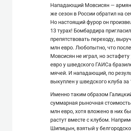
Нападающий Мовсисян — армяни
же сезон в России обратил на се
Но настоящий фурор он произвел
13 турах! Бомбардира пригласили
препятствовать переходу, выруч
млн евро. Любопытно, что посл
Мовсисян не играл, но эстафету
евро у шведского ГАИСа брази
мячей. И нападающий, по резул
выкуплен у шведского клуба за 
Именно таким образом Галицкий
суммарная рыночная стоимость 
млн евро, хотя вложено в них б
растут вместе с клубом. Напри
Шипицын, взятый у белгородског