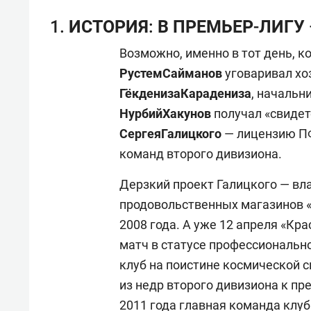
1. ИСТОРИЯ: В ПРЕМЬЕР-ЛИГУ
Возможно, именно в тот день, к
Рустем
Сайманов
уговаривал хо
Гёкдениза
Карадениза
, начальн
Нурбий
Хакунов
получал «свидет
Сергея
Галицкого
— лицензию ПФ
команд второго дивизиона.
Дерзкий проект Галицкого — вл
продовольственных магазинов «
2008 года. А уже 12 апреля «К
матч в статусе профессионально
клуб на поистине космической с
из недр второго дивизиона к п
2011 года главная команда клуб