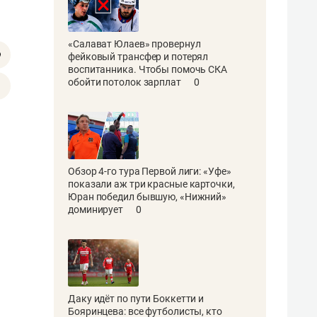
«Салават Юлаев» провернул
фейковый трансфер и потерял
воспитанника. Чтобы помочь СКА
обойти потолок зарплат
0
Обзор 4-го тура Первой лиги: «Уфе»
показали аж три красные карточки,
Юран победил бывшую, «Нижний»
доминирует
0
Даку идёт по пути Боккетти и
Бояринцева: все футболисты, кто