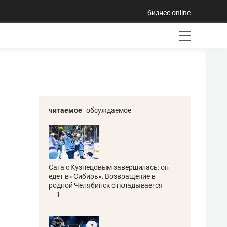
бизнес online
читаемое
обсуждаемое
Сага с Кузнецовым завершилась: он
едет в «Сибирь». Возвращение в
родной Челябинск откладывается
1