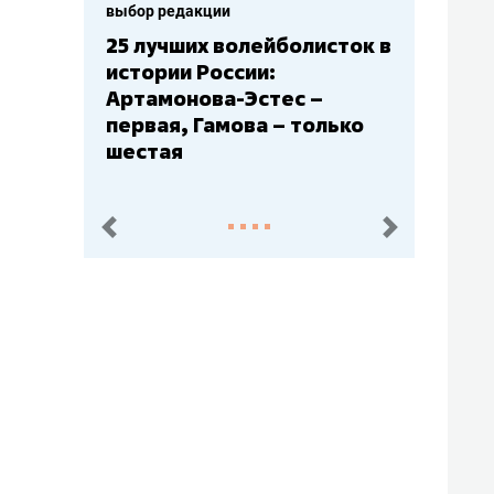
выбор редакции
Бюджеты клубов КХЛ: СКА
– главный мажор, «Ак
Барс» – второй, «Салават
Юлаев» – середняк
пред.
след.