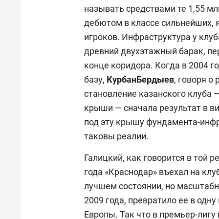
называть средствами те 1,55 м
дебютом в классе сильнейших, 
игроков. Инфраструктура у клуба
древний двухэтажный барак, пе
конце коридора. Когда в 2004 г
базу,
Курбан
Бердыев
, говоря о
становление казанского клуба —
крыши — сначала результат в в
под эту крышу фундамента-инфра
таковы реалии.
Галицкий, как говорится в той р
года «Краснодар» въехал на клу
лучшем состоянии, но масштабн
2009 года, превратило ее в одн
Европы. Так что в премьер-лигу