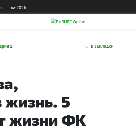
ды
чм-2026
арии 2
в закладки
ва,
 жизнь. 5
ет жизни ФК