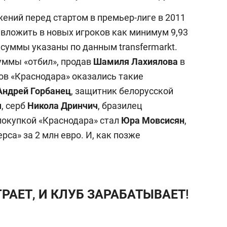
ений перед стартом в премьер-лиге в 2011
е вложить в новых игроков как минимум 9,93
 суммы указаны по данным transfermarkt.
уммы «отбил», продав
Шамиля
Лахиялова
в
ков «Краснодара» оказались такие
Андрей
Горбанец
, защитник белорусской
ч
, серб
Никола
Дринчич
, бразилец
 покупкой «Краснодара» стал
Юра
Мовсисян
,
рса» за 2 млн евро. И, как позже
РАЕТ, И КЛУБ ЗАРАБАТЫВАЕТ!