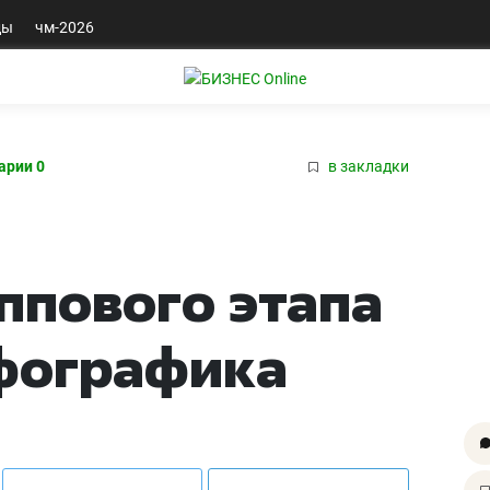
ды
чм-2026
арии 0
в закладки
ппового этапа
нфографика