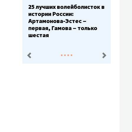
Бюджеты клубов КХЛ: СКА
– главный мажор, «Ак
Барс» – второй, «Салават
Юлаев» – середняк
пред.
след.