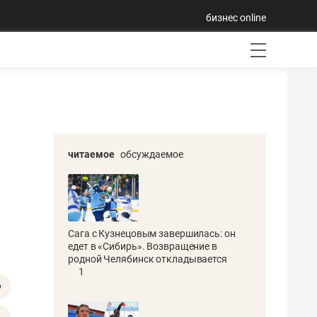
бизнес online
читаемое
обсуждаемое
Сага с Кузнецовым завершилась: он
едет в «Сибирь». Возвращение в
родной Челябинск откладывается
1