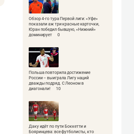
Обзор 4-го тура Первой лиги: «Уфе»
показали аж три красные карточки,
Юран победил бывшую, «Нижний»
доминирует
0
Польша повторила достижение
России – выиграла Лигу наций
дважды подряд. С Леоном в
диагонали!
10
Даку идёт по пути Боккетти и
Бояринцева: все футболисты, кто