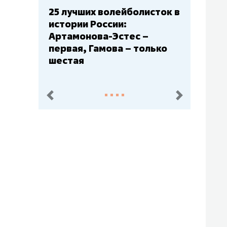
сток в
Бюджеты клубов КХЛ: СКА
– главный мажор, «Ак
Барс» – второй, «Салават
ько
Юлаев» – середняк
пред.
след.