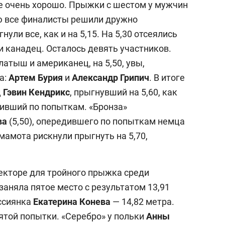
не очень хорошо. Прыжки с шестом у мужчин
ую все финалисты решили дружно
ули все, как и на 5,15. На 5,30 отсеялись
и канадец. Осталось девять участников.
латыш и американец, на 5,50, увы,
а:
Артем Бурия
и
Александр Грипич
. В итоге
ц
Гэвин Кендрикс
, прыгнувший на 5,60, как
пивший по попыткам. «Бронза»
ва
(5,50), опередившего по попыткам немца
Ямамота рискнули прыгнуть на 5,70,
екторе для тройного прыжка среди
заняла пятое место с результатом 13,91
ссиянка
Екатерина Конева
— 14,82 метра.
ятой попытки. «Серебро» у польки
Анны
выбор редакции