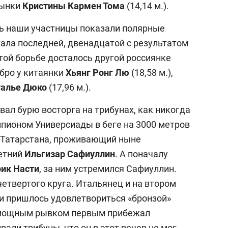
умынки
Кристины Кармен Тома
(14,14 м.).
25 лучших волейболи
истории России:
сь наши участницы показали полярные
Артамонова-Эстес –
ала последней, двенадцатой с результатом
первая, Гамова – тол
стой борьбе досталось другой россиянке
шестая
ебро у китаянки
Хьянг
Ронг Лю
(18,58 м.),
алье Дюко
(17,96 м.).
л бурю восторга на трибунах, как никогда
мпионом Универсиады в беге на 3000 метров
ц Татарстана, проживающий ныне
летний
Ильгизар Сафиуллин
. А поначалу
ик Насти
, за ним устремился Сафиуллин.
етвертого круга. Итальянец и на втором
и пришлось удовлетвориться «бронзой»
е мощным рывком первым прибежал
али трибуны, что он в этот вечер не мог