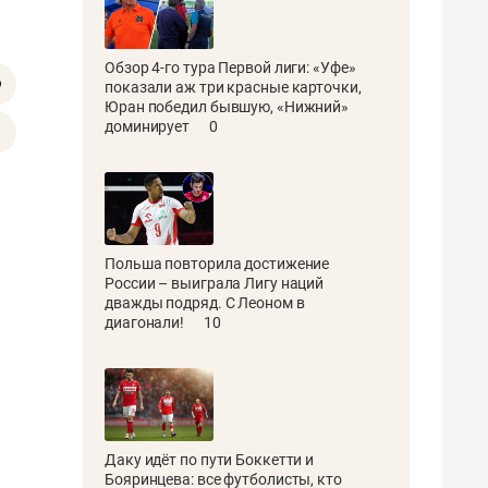
Обзор 4-го тура Первой лиги: «Уфе»
показали аж три красные карточки,
Юран победил бывшую, «Нижний»
доминирует
0
Польша повторила достижение
России – выиграла Лигу наций
дважды подряд. С Леоном в
диагонали!
10
Даку идёт по пути Боккетти и
Бояринцева: все футболисты, кто