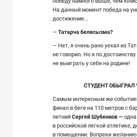
победу намного выше, чем юнио
На данный момент победа на у
достижение…
—
Татарча белясызма?
— Нет, я очень рано уехал из Та
не говорил. Но я по достоинству
не выиграть у себя на родине!
СТУДЕНТ ОБЫГРАЛ
Самым интересным же событием
финал в беге на 110 метров с ба
летний
Сергей Шубенков —
одна
в российской легкой атлетике,
в помещении. Вопреки желанию