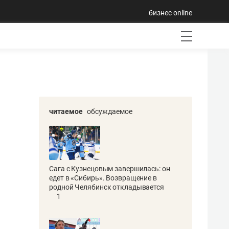
бизнес online
читаемое
обсуждаемое
Сага с Кузнецовым завершилась: он
едет в «Сибирь». Возвращение в
родной Челябинск откладывается
1