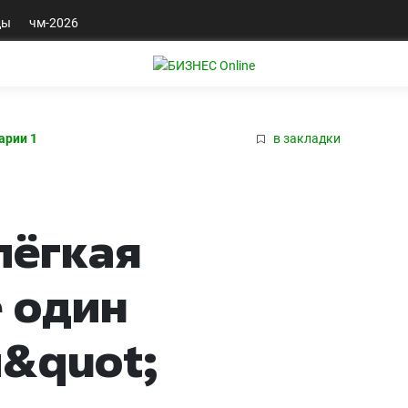
ды
чм-2026
арии 1
в закладки
лёгкая
е один
й&quot;