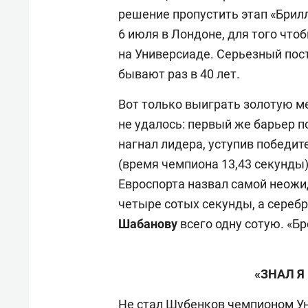
решение пропустить этап «Брил
6 июля в Лондоне, для того что
на Универсиаде. Серьезный пост
бывают раз в 40 лет.
Вот только выиграть золотую м
не удалось: первый же барьер 
нагнал лидера, уступив победит
(время чемпиона 13,43 секунды
Евроспорта назвал самой неожи
четыре сотых секунды, а сереб
Шабанову
всего одну сотую. «Б
«ЗНАЛ Я
Не стал Шубенков чемпионом У