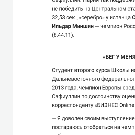
не победить на Центральном ста
32,53 сек., «серебро» у испанца
С
Ильдар Миншин —
чемпион Росс
(8:44:11).
«БЕГ У МЕ
Студент второго курса Школы ис
Дальневосточного федерального
2013 года, чемпион Европы среди
Сафиуллин по достоинству оцени
корреспонденту «БИЗНЕС Online
— Я доволен своим выступление
постараюсь отобраться на чем