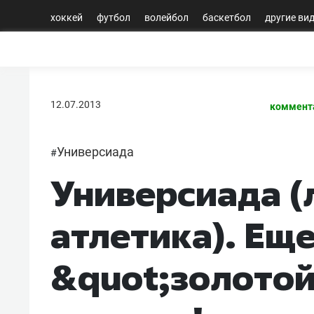
хоккей
футбол
волейбол
баскетбол
другие ви
12.07.2013
коммент
Универсиада
#
Универсиада (
атлетика). Ещ
&quot;золото