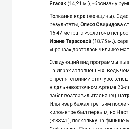
Ягасяк
(14,21 м.), «бронза» у р
Толкание ядра (женщины). Зде
результаты,
Олеся Свиридова
ст
15,47 метра, а «золото» в непро
Ирине Тарасовой
(18,75 м.). сер
«бронза» досталась чилийке
Нат
Следующий вид программы вызва
на Играх заполненных. Ведь че
с препятствиями стал урожене
в дальневосточном Артеме 20-
забег возглавил итальянец
Патр
Ильгизар бежал третьим после ч
километре был первым, но Наст
(8:38:41), поскольку на финиш
Сафиуллин. Парня так поддержив