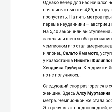
Однако вечер для нас начался 
начались с высоты 4,85, котор
пропустить. На пять метров прыгн
первые неудачники — австриец 
На 5,40 закончили выступления 
зачехлили шесты оба россиянин
чемпионом игр стал американе
и японец
Сельто Ямамото
, усту
у казахстанца
Никиты Филиппо
Хендрика Грубера
. Кендрикс и 
но не получилось.
Следующий спор разгорелся в с
женщин. Здесь
Алсу
Муртазина
метра. Чемпионкой же стала ро
Это результат предпоследней, п