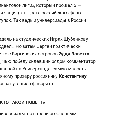
лиантовой лиги», который прошел 5 —
бы защищать цвета российского флага
упок. Так ведь и универсиады в России
едаль на студенческих Играх Шубенкову
подвел… Но затем Сергей практически
елю с Виргинских островов
Эдди Ловетту
), чью победу сидевший рядом комментатор
данной на Универсиаде, самую малость —
ряному призеру россиянину
Константину
ронза» утешила фаворита.
 КТО ТАКОЙ ЛОВЕТТ»
ниверсиады, но парень огорченным