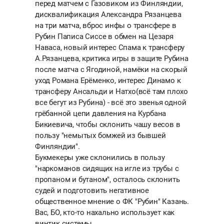
перед матчем с Газовиком из Финляндии,
дисквалификация Александра Рязанцева
на три матча, вброс инфы о трансфере в
Рубин Паписа Сиссе в обмен на Цезаря
Наваса, новый интерес Спама к трансферу
А.Рязанцева, критика игры в защите Рубина
после матча с Ягодиной, намёки на скорый
уход Романа Ерёменко, интерес Динамо к
трансферу Ансальди и Натхо(всё там плохо
все бегут из Рубина) - всё это звенья одной
грёбанной цепи давления на Курбана
Бикиевича, чтобы склонить чашу весов в
пользу "немытых бомжей из бывшей
Финляндии".
Букмекеры уже склонились в пользу
"наркоманов сидящих на игле из трубы с
пропаном и бутаном", осталось склонить
судей и подготовить негативное
общественное мнение о ФК "Рубин" Казань.
Вас, БО, кто-то нахально использует как
винтик системы.