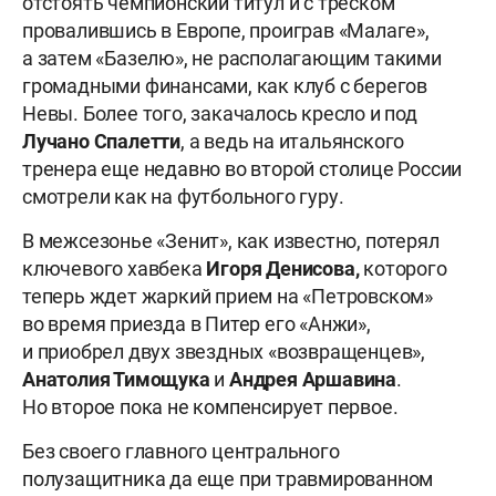
отстоять чемпионский титул и с треском
провалившись в Европе, проиграв «Малаге»,
а затем «Базелю», не располагающим такими
громадными финансами, как клуб с берегов
Невы. Более того, закачалось кресло и под
Лучано Спалетти
, а ведь на итальянского
тренера еще недавно во второй столице России
смотрели как на футбольного гуру.
В межсезонье «Зенит», как известно, потерял
ключевого хавбека
Игоря Денисова,
которого
теперь ждет жаркий прием на «Петровском»
во время приезда в Питер его «Анжи»,
и приобрел двух звездных «возвращенцев»,
Анатолия Тимощука
и
Андрея Аршавина
.
Но второе пока не компенсирует первое.
Без своего главного центрального
полузащитника да еще при травмированном