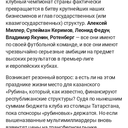
клубный чемпионат страны фактически
превращается в битву крупнейших наших
бизнесменов и глав государственных (или
квазигосударственных) структур.
Алексей
Миллер
,
Сулейман Керимов
,
Леонид Федун
,
Владимир Якунин
,
Ротенберг
— все они имеют
по своей футбольной команде, и все они имеют
чрезвычайно серьезные амбиции на предмет
высоких результатов в премьер-лиге
и европейских кубках.
Возникает резонный вопрос: а есть ли на этом
празднике жизни место для казанского
«Рубина», который, как известно, финансируют
республиканские структуры? Судя по нынешним
суммам бюджета клуба из столицы Татарстана,
пока спонсоры «рубиновых» держатся. Но если
вышеназванные мультимиллиардеры вновь
взвинтят цены на трансферном рынке,