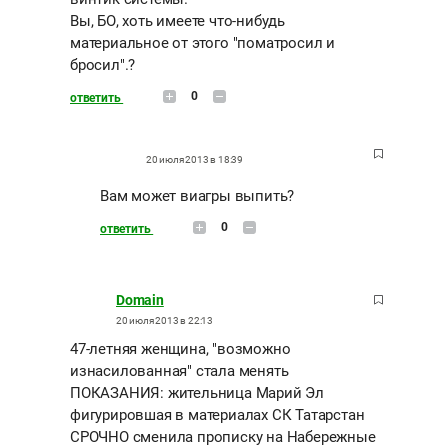
Вы, БО, хоть имеете что-нибудь
материальное от этого "поматросил и
бросил".?
0
ответить
20 июля 2013 в 18:39
Вам может виагры выпить?
0
ответить
Domain
20 июля 2013 в 22:13
47-летняя женщина, "возможно
изнасилованная" стала менять
ПОКАЗАНИЯ: жительница Марий Эл
фигурировшая в материалах СК Татарстан
СРОЧНО сменила прописку на Набережные