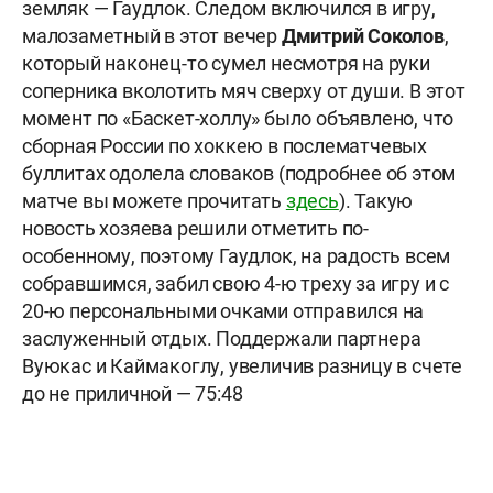
земляк — Гаудлок. Следом включился в игру,
малозаметный в этот вечер
Дмитрий Соколов
,
который наконец-то сумел несмотря на руки
соперника вколотить мяч сверху от души. В этот
момент по «Баскет-холлу» было объявлено, что
сборная России по хоккею в послематчевых
буллитах одолела словаков (подробнее об этом
матче вы можете прочитать
здесь
). Такую
новость хозяева решили отметить по-
особенному, поэтому Гаудлок, на радость всем
собравшимся, забил свою 4-ю треху за игру и с
20-ю персональными очками отправился на
заслуженный отдых. Поддержали партнера
Вуюкас и Каймакоглу, увеличив разницу в счете
до не приличной — 75:48