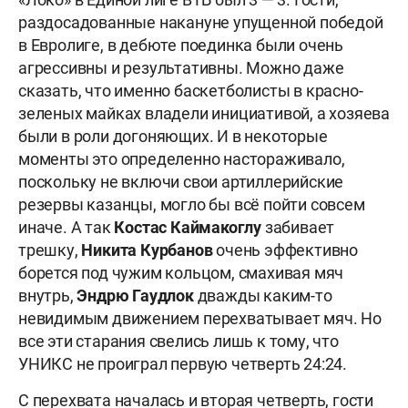
раздосадованные накануне упущенной победой
в Евролиге, в дебюте поединка были очень
агрессивны и результативны. Можно даже
сказать, что именно баскетболисты в красно-
зеленых майках владели инициативой, а хозяева
были в роли догоняющих. И в некоторые
моменты это определенно настораживало,
поскольку не включи свои артиллерийские
резервы казанцы, могло бы всё пойти совсем
иначе. А так
Костас Каймакоглу
забивает
трешку,
Никита Курбанов
очень эффективно
борется под чужим кольцом, смахивая мяч
внутрь,
Эндрю Гаудлок
дважды каким-то
невидимым движением перехватывает мяч. Но
все эти старания свелись лишь к тому, что
УНИКС не проиграл первую четверть 24:24.
С перехвата началась и вторая четверть, гости