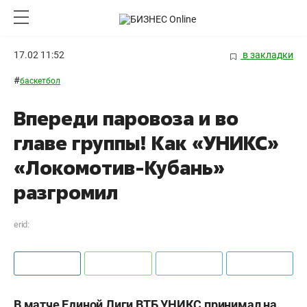
17.02 11:52
в закладки
#
баскетбол
Впереди паровоза и во
главе группы! Как «УНИКС»
«Локомотив-Кубань»
разгромил
erid:
В матче Единой Лиги ВТБ УНИКС принимал на