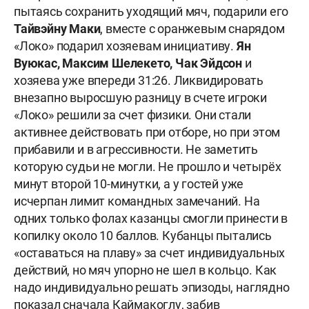
пытаясь сохранить уходящий мяч, подарили его
Тайвэйну Маки
, вместе с оранжевым снарядом
«Локо» подарил хозяевам инициативу.
Ян
Вуюкас, Максим Шелекето, Чак Эйдсон
и
хозяева уже впереди 31:26. Ликвидировать
внезапно выросшую разницу в счете игроки
«Локо» решили за счет физики. Они стали
активнее действовать при отборе, но при этом
прибавили и в агрессивности. Не заметить
которую судьи не могли. Не прошло и четырёх
минут второй 10-минутки, а у гостей уже
исчерпан лимит командных замечаний. На
одних только фолах казанцы смогли принести в
копилку около 10 баллов. Кубанцы пытались
«оставаться на плаву» за счет индивидуальных
действий, но мяч упорно не шел в кольцо. Как
надо индивидуально решать эпизоды, наглядно
показал сначала Каймакоглу, забив