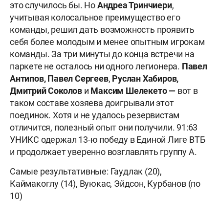
это случилось бы. Но
Андреа Тринчиери
,
учитывая колосальное преимущество его
команды, решил дать возможность проявить
себя более молодым и менее опытным игрокам
команды. За три минуты до конца встречи на
паркете не осталось ни одного легионера.
Павел
Антипов, Павел Сергеев
,
Руслан Хабиров,
Дмитрий Соколов
и
Максим Шелекето —
вот в
таком составе хозяева доигрывали этот
поединок. Хотя и не удалось резервистам
отличится, полезный опыт они получили. 91:63
УНИКС одержал 13-ю победу в Единой Лиге ВТБ
и продолжает уверенно возглавлять группу А.
Самые результативные: Гаудлак (20),
Каймакоглу (14), Вуюкас, Эйдсон, Курбанов (по
10)