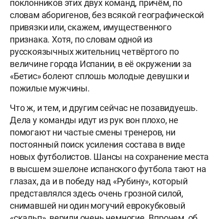
поклонников этих двух команд, причём, по
словам аборигенов, без всякой географической
привязки или, скажем, имущественного
признака. Хотя, по словам одной из
русскоязычных жительниц четвёртого по
величине города Испании, в её окружении за
«Бетис» болеют сплошь молодые девушки и
пожилые мужчины.
Что ж, и тем, и другим сейчас не позавидуешь.
Дела у команды идут из рук вон плохо, не
помогают ни частые смены тренеров, ни
постоянный поиск усиления состава в виде
новых футболистов. Шансы на сохранение места
в высшем эшелоне испанского футбола тают на
глазах, да и в победу над «Рубину», который
представлялся здесь очень грозной силой,
снимавшей ни один могучий еврокубковый
«скальп», верили очень немногие. Впрочем, об