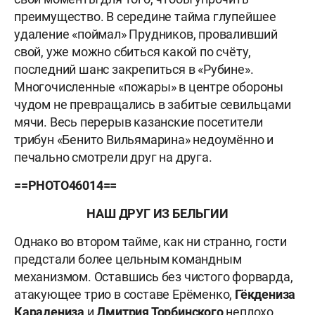
преимущество. В середине тайма глупейшее
удаление «поймал» Прудников, проваливший
свой, уже можно сбиться какой по счёту,
последний шанс закрепиться в «Рубине».
Многочисленные «пожары» в центре обороны
чудом не превращались в забитые севильцами
мячи. Весь перерыв казанские посетители
трибун «Бенито Вильямарина» недоумённо и
печально смотрели друг на друга.
==PHOTO46014==
НАШ ДРУГ ИЗ БЕЛЬГИИ
Однако во втором тайме, как ни странно, гости
предстали более цельным командным
механизмом. Оставшись без чистого форварда,
атакующее трио в составе Ерёменко,
Гёкдениза
Карадениза
и
Дмитрия Торбинского
неплохо