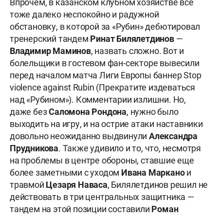
Впрочем, в казанском клубном хозяйстве всё
тоже далеко неспокойно и радужной
обстановку, в которой за «Рубин» дебютировал
тренерский тандем
Ринат Билялетдинов
—
Владимир Маминов
, назвать сложно. Вот и
болельщики в гостевом фан-секторе вывесили
перед началом матча Лиги Европы баннер Stop
violence against Rubin (Прекратите издеваться
над «Рубином»). Комментарии излишни. Но,
даже без
Саломона Рондона
, нужно было
выходить на игру, и на острие атаки наставники
довольно неожиданно выдвинули
Александра
Прудникова
. Также удивило и то, что, несмотря
на проблемы в центре обороны, ставшие еще
более заметными с уходом
Ивана Маркано
и
травмой
Цезаря Наваса
, Билялетдинов решил не
действовать в три центральных защитника —
тандем на этой позиции составили
Роман