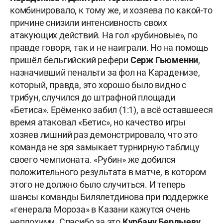
комбинировало, к тому же, и хозяева по какой-то
причине снизили интенсивность своих
атакующих действий. На гол «рубиновые», по
правде говоря, так и не наиграли. Но на помощь
пришёл бельгийский рефери
Серж Гьюменни
,
назначивший пенальти за фол на Караденизе,
который, правда, это хорошо было видно с
трибун, случился до штрафной площади
«Бетиса». Ерёменко забил (1:1), а всё оставшееся
время атаковал «Бетис», но качество игры
хозяев лишний раз демонстрировало, что это
команда не зря замыкает турнирную таблицу
своего чемпионата. «Рубин» же добился
положительного результата в матче, в котором
этого не должно было случиться. И теперь
шансы команды Билялетдинова при поддержке
«генерала Мороза» в Казани кажутся очень
неплохими. Спасибо за это
Курбану Бердыеву
,