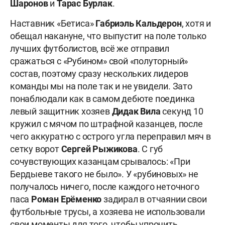
Шаронов
и
Тарас Бурлак
.
Наставник «Бетиса»
Габриэль Кальдерон
, хотя и
обещал накануне, что выпустит на поле только
лучших футболистов, всё же отправил
сражаться с «Рубином» свой «полуторный»
состав, поэтому сразу нескольких лидеров
команды мы на поле так и не увидели. Зато
понаблюдали как в самом дебюте поединка
левый защитник хозяев
Дидак Вила
секунд 10
кружил с мячом по штрафной казанцев, после
чего аккуратно с острого угла переправил мяч в
сетку ворот
Сергей Рыжикова
. С губ
сочувствующих казанцам срывалось: «При
Бердыеве такого не было». У «рубиновых» не
получалось ничего, после каждого неточного
паса
Роман Ерёменко
задирал в отчаянии свои
футбольные трусы, а хозяева не использовали
свои моменты для того, чтобы упрочить