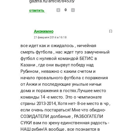
gazeta.ru/article/84535/
0
ответить
Анонимно
21 февраля 2014 в 16:18
все идет как и ожидалось , ничейная
смерть футбола , нас ждет туго замученный
футбол с нулевой командой БЕТИС в
Казани , где они вырвут победу над
Рубином , неважно с каким счетом и
начало провального футбола с поражения
от Анжи и последующие унылые ничьи
дома и поражения в гостях.Лучшее место
команды 14 -е место. Это о чемпионате
страны 2013-2014, Хотя нет- 8-ое место в чр ,
если очень постараться! Мне что обидно-
СОЗИДАТЕЛИ долбаные , РАЗБОГАТЕЛИ
СУКИ вам по хрену единственная радость -
НАШ рубин!А вообще , все познается в