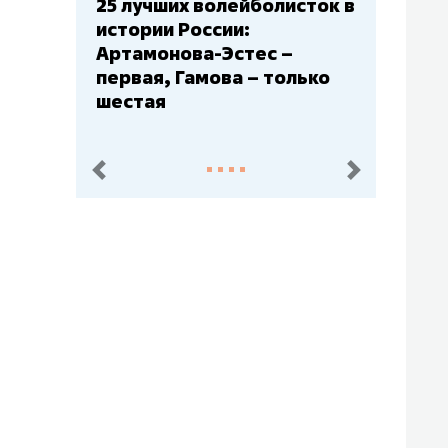
Бюджеты клубов КХЛ: СКА
– главный мажор, «Ак
Барс» – второй, «Салават
Юлаев» – середняк
пред.
след.