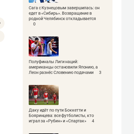
Сага с Кузнецовым завершилась: он
едет в «Сибирь». Возвращение в
родной Челябинск откладывается
0
Полуфиналы Лиги наций:
американцы остановили Японию, а
Леон разнёс Словению подачами
3
Даку идёт по пути Боккетти и
Бояринцева: все футболисты, кто
играл за «Рубин» и «Спартак»
4