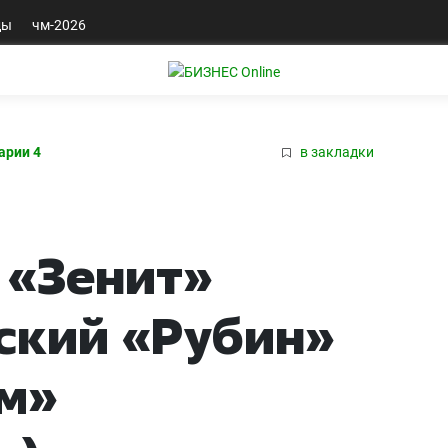
ды
чм-2026
арии 4
в закладки
 «Зенит»
ский «Рубин»
ом»