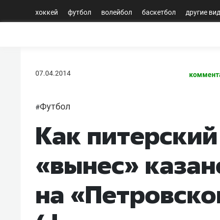
хоккей
футбол
волейбол
баскетбол
другие ви
07.04.2014
коммент
Футбол
#
Как питерский
«вынес» казан
на «Петровск