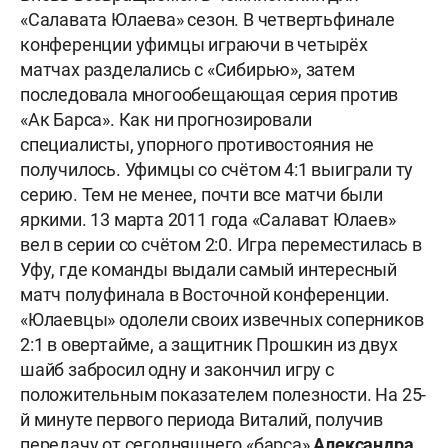
«Салавата Юлаева» сезон. В четвертьфинале
конференции уфимцы играючи в четырёх
матчах разделались с «Сибирью», затем
последовала многообещающая серия против
«Ак Барса». Как ни прогнозировали
специалисты, упорного противостояния не
получилось. Уфимцы со счётом 4:1 выиграли ту
серию. Тем не менее, почти все матчи были
яркими. 13 марта 2011 года «Салават Юлаев»
вел в серии со счётом 2:0. Игра переместилась в
Уфу, где команды выдали самый интересный
матч полуфинала в Восточной конференции.
«Юлаевцы» одолели своих извечных соперников
2:1 в овертайме, а защитник Прошкин из двух
шайб забросил одну и закончил игру с
положительным показателем полезности. На 25-
й минуте первого периода Виталий, получив
передачу от сегодняшнего «барса»
Александра