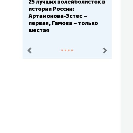
Бюджеты клубов КХЛ: СКА
– главный мажор, «Ак
Барс» – второй, «Салават
Юлаев» – середняк
пред.
след.