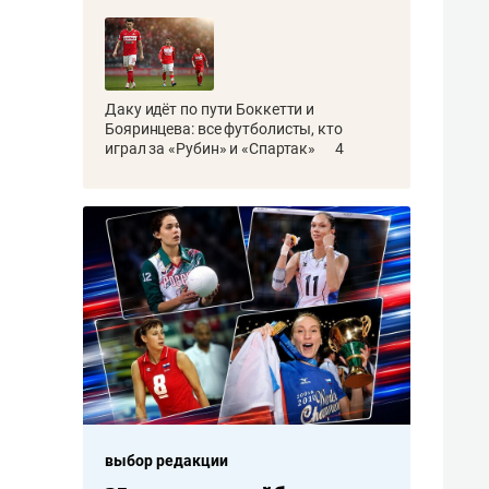
Даку идёт по пути Боккетти и
Бояринцева: все футболисты, кто
играл за «Рубин» и «Спартак»
4
выбор редакции