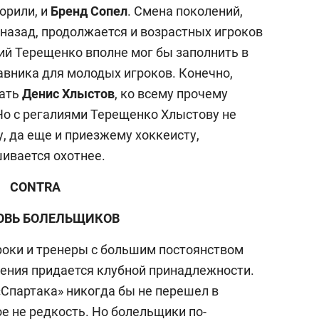
орили, и
Бренд Сопел
. Смена поколений,
 назад, продолжается и возрастных игроков
ий Терещенко вполне мог бы заполнить в
вника для молодых игроков. Конечно,
тать
Денис Хлыстов
, ко всему прочему
о с регалиями Терещенко Хлыстову не
у, да еще и приезжему хоккеисту,
шивается охотнее.
CONTRA
ОВЬ БОЛЕЛЬЩИКОВ
гроки и тренеры с большим постоянством
ения придается клубной принадлежности.
«Спартака» никогда бы не перешел в
е не редкость. Но болельщики по-