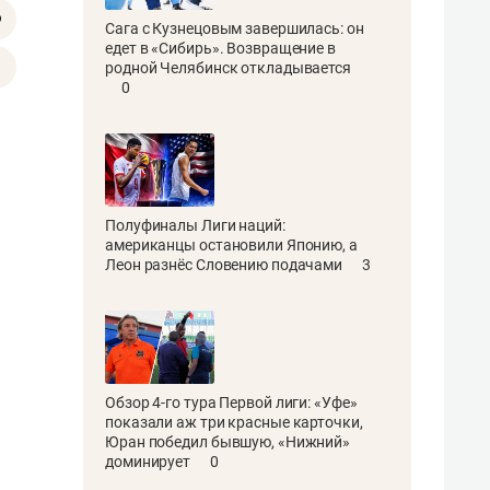
Сага с Кузнецовым завершилась: он
едет в «Сибирь». Возвращение в
родной Челябинск откладывается
0
Полуфиналы Лиги наций:
американцы остановили Японию, а
Леон разнёс Словению подачами
3
Обзор 4-го тура Первой лиги: «Уфе»
показали аж три красные карточки,
Юран победил бывшую, «Нижний»
доминирует
0