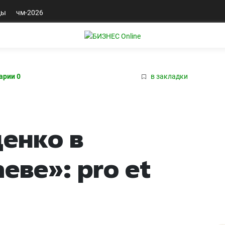
ды
чм-2026
арии 0
в закладки
енко в
еве»: pro et