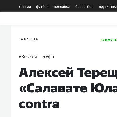
хоккей
футбол
волейбол
баскетбол
другие ви
14.07.2014
коммент
Хоккей
Уфа
#
#
Алексей Терещ
«Салавате Юла
contra