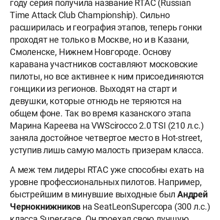
году серия получила название RTAC (Russian
Time Attack Club Championship). Сильно
расширилась и география этапов, теперь гонки
проходят не только в Москве, но и в Казани,
Смоленске, Нижнем Новгороде. Основу
каравана участников составляют московские
пилоты, но все активнее к ним присоединяются
гонщики из регионов. Выходят на старт и
девушки, которые отнюдь не теряются на
общем фоне. Так во время казанского этапа
Марина Кареева на VWScirocco 2.0 TSI (210 л.с.)
заняла достойное четвертое место в Hot-street,
уступив лишь самую малость призерам класса.
А меж тем лидеры RTAC уже способны ехать на
уровне профессиональных пилотов. Например,
быстрейшим в минувшие выходные был
Андрей
Чернокнижников
на SeatLeonSupercopa (300 л.с.)
класса Super-race. Он проехал свою лучшую