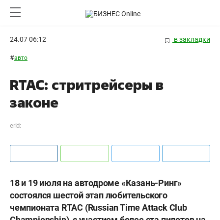
24.07 06:12
в закладки
#
авто
RTAC: стритрейсеры в
законе
erid:
18 и 19 июля на автодроме «Казань-Ринг»
состоялся шестой этап любительского
чемпионата RTAC (Russian Time Attack Club
Championship), с участием более ста пилотов на