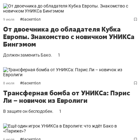
#
баскетбол
9 июля
От двоечника до обладателя Кубка
Европы. Знакомство с новичком УНИКСа
Бингэмом
Должен заменить Бако.
1
#
баскетбол
8 июля
Трансферная бомба от УНИКСа: Пэрис
Ли – новичок из Евролиги
В защите он бесподобен.
1
#
баскетбол
6 июля