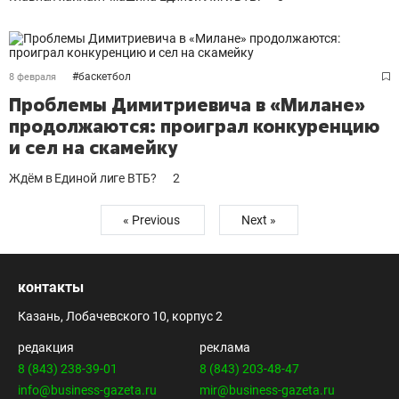
#
баскетбол
8 февраля
Проблемы Димитриевича в «Милане»
продолжаются: проиграл конкуренцию
и сел на скамейку
Ждём в Единой лиге ВТБ?
2
« Previous
Next »
контакты
Казань, Лобачевского 10, корпус 2
редакция
реклама
8 (843) 238-39-01
8 (843) 203-48-47
info@business-gazeta.ru
mir@business-gazeta.ru