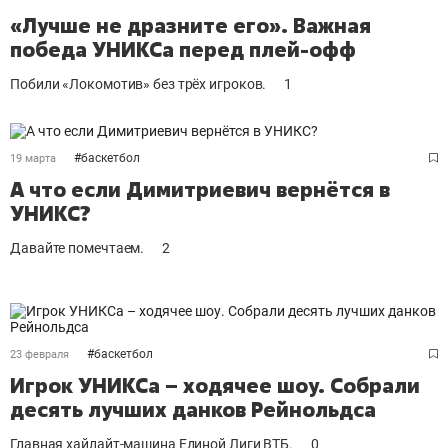
«Лучше не дразните его». Важная
победа УНИКСа перед плей-офф
Побили «Локомотив» без трëх игроков.
1
#
баскетбол
19 марта
А что если Димитриевич вернётся в
УНИКС?
Давайте помечтаем.
2
#
баскетбол
23 февраля
Игрок УНИКСа – ходячее шоу. Собрали
десять лучших данков Рейнольдса
Главная хайлайт-машина Единой Лиги ВТБ.
0