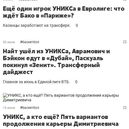
Ещё один игрок УНИКСа в Евролиге: что
ждёт Бако в «Париже»?
Казанцы заработают на трансфере.
0
#
баскетбол
30 июня
Найт ушёл из УНИКСа, Аврамович и
Бэйкон едут в «Дубай», Паскуаль
покинул «Зенит». Трансферный
дайджест
Главное за июнь в Единой лиге ВТБ.
0
#
баскетбол
14 июня
УНИКС, а кто ещё? Пять вариантов
продолжения карьеры Димитриевича