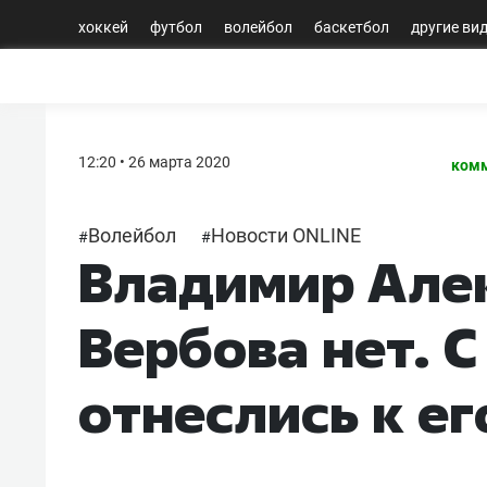
хоккей
футбол
волейбол
баскетбол
другие ви
12:20 • 26 марта 2020
комм
Волейбол
Новости ONLINE
#
#
Владимир Алек
Вербова нет. 
отнеслись к е