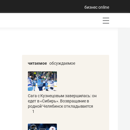
бизнес online
читаемое
обсуждаемое
Сага с Кузнецовым завершилась: он
едет в «Сибирь». Возвращение в
родной Челябинск откладывается
1