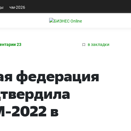
ды
чм-2026
ентарии 23
в закладки
я федерация
дтвердила
-2022 в