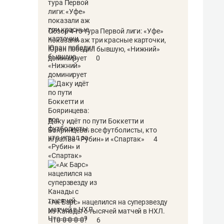
Обзор 4-го тура Первой лиги: «Уфе»
показали аж три красные карточки,
Юран победил бывшую, «Нижний»
доминирует
0
Даку идёт по пути Боккетти и
Бояринцева: все футболисты, кто
играл за «Рубин» и «Спартак»
4
«Ак Барс» нацелился на суперзвезду
из Канады с тысячей матчей в НХЛ.
Что-о-о-о-о?
6