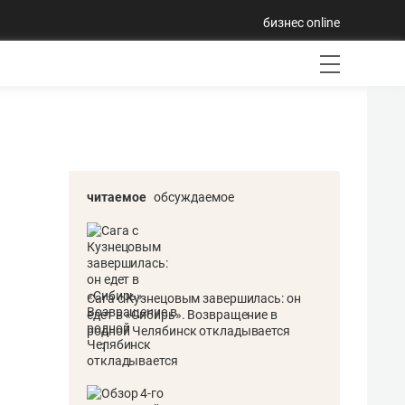
бизнес online
читаемое
обсуждаемое
Сага с Кузнецовым завершилась: он
едет в «Сибирь». Возвращение в
родной Челябинск откладывается
1