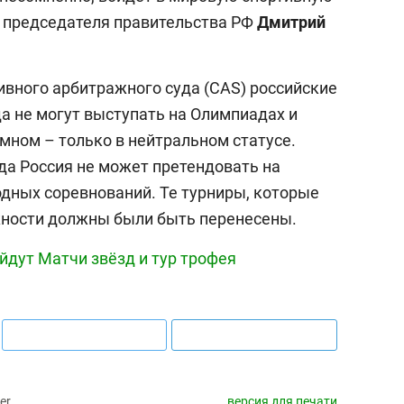
ь председателя правительства РФ
Дмитрий
вного арбитражного суда (CAS) российские
а не могут выступать на Олимпиадах и
мном – только в нейтральном статусе.
да Россия не может претендовать на
дных соревнований. Те турниры, которые
жности должны были быть перенесены.
йдут Матчи звёзд и тур трофея
er
версия для печати