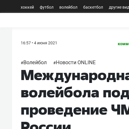
хоккей
футбол
волейбол
баскетбол
другие ви
16:57 • 4 июня 2021
комм
Волейбол
Новости ONLINE
#
#
Международна
волейбола по
проведение ЧМ
России