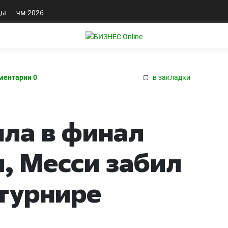
ды
чм-2026
ментарии 0
в закладки
ла в финал
, Месси забил
 турнире