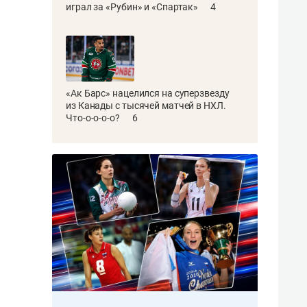
играл за «Рубин» и «Спартак»
4
«Ак Барс» нацелился на суперзвезду
из Канады с тысячей матчей в НХЛ.
Что-о-о-о-о?
6