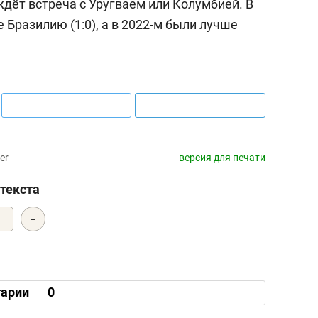
дёт встреча с Уругваем или Колумбией. В
 Бразилию (1:0), а в 2022-м были лучше
er
версия для печати
текста
-
2
арии
0