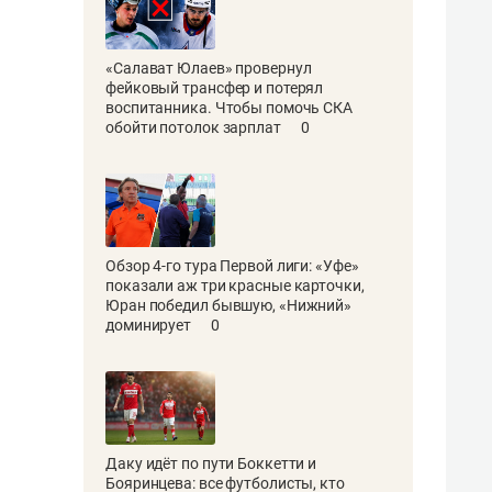
«Салават Юлаев» провернул
фейковый трансфер и потерял
воспитанника. Чтобы помочь СКА
обойти потолок зарплат
0
Обзор 4-го тура Первой лиги: «Уфе»
показали аж три красные карточки,
Юран победил бывшую, «Нижний»
доминирует
0
Даку идёт по пути Боккетти и
Бояринцева: все футболисты, кто