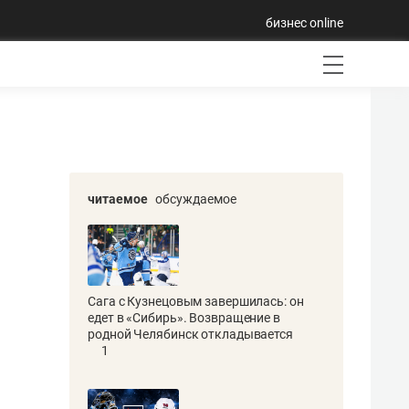
бизнес online
читаемое
обсуждаемое
Сага с Кузнецовым завершилась: он
едет в «Сибирь». Возвращение в
родной Челябинск откладывается
1