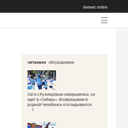
бизнес online
читаемое
обсуждаемое
Сага с Кузнецовым завершилась: он
едет в «Сибирь». Возвращение в
родной Челябинск откладывается
1