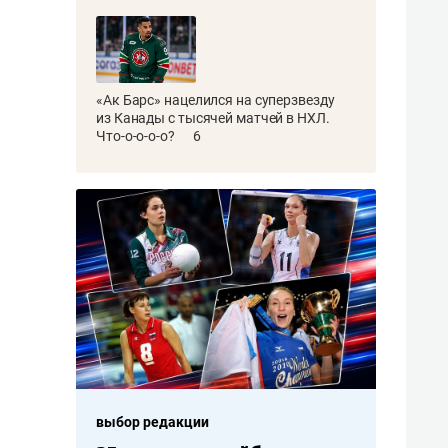
«Ак Барс» нацелился на суперзвезду
из Канады с тысячей матчей в НХЛ.
Что-о-о-о-о?
6
выбор редакции
выбор р