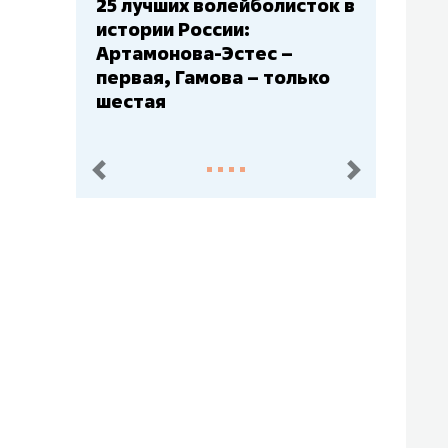
25 лучших волейболисток в
Бюдже
истории России:
– гла
Артамонова-Эстес –
Барс»
первая, Гамова – только
Юлаев
шестая
пред.
след.