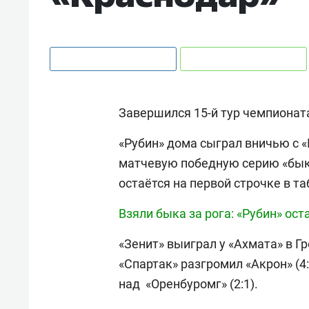
Завершился 15-й тур чемпионат
«Рубин» дома сыграл вничью с «
матчевую победную серию «бык
остаётся на первой строчке в та
Взяли быка за рога: «Рубин» ос
«Зенит» выиграл у «Ахмата» в Гр
«Спартак» разгромил «Акрон» (4
над «Оренбуромг» (2:1).