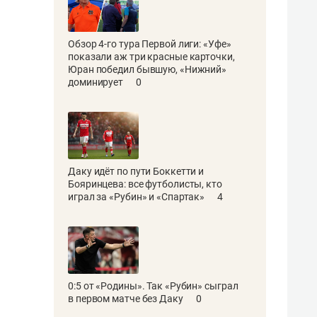
Обзор 4-го тура Первой лиги: «Уфе»
показали аж три красные карточки,
Юран победил бывшую, «Нижний»
доминирует
0
Даку идёт по пути Боккетти и
Бояринцева: все футболисты, кто
играл за «Рубин» и «Спартак»
4
0:5 от «Родины». Так «Рубин» сыграл
в первом матче без Даку
0