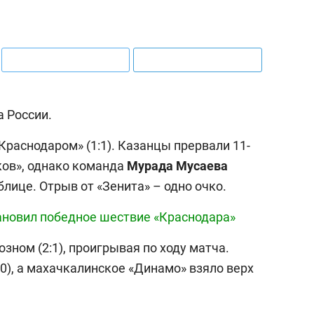
а России.
Краснодаром» (1:1). Казанцы прервали 11-
ов», однако команда
Мурада Мусаева
блице. Отрыв от «Зенита» – одно очко.
тановил победное шествие «Краснодара»
озном (2:1), проигрывая по ходу матча.
:0), а махачкалинское «Динамо» взяло верх