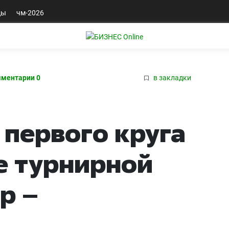
ды
чм-2026
ментарии 0
в закладки
 первого круга
е турнирной
р –