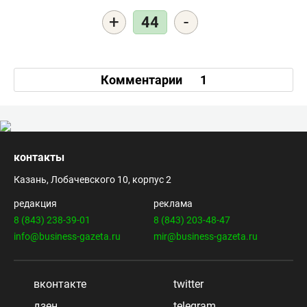
+
-
44
Комментарии
1
контакты
Казань, Лобачевского 10, корпус 2
редакция
реклама
8 (843) 238-39-01
8 (843) 203-48-47
info@business-gazeta.ru
mir@business-gazeta.ru
вконтакте
twitter
дзен
telegram