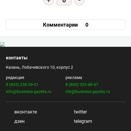
+
-
0
Комментарии
0
контакты
Казань, Лобачевского 10, корпус 2
редакция
реклама
8 (843) 238-39-01
8 (843) 203-48-47
info@business-gazeta.ru
mir@business-gazeta.ru
вконтакте
twitter
дзен
telegram