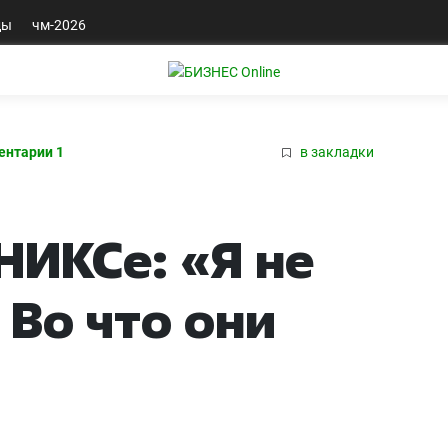
ды
чм-2026
нтарии 1
в закладки
НИКСе: «Я не
 Во что они