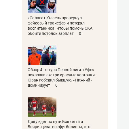
«Салават Юлаев» провернул
фейковый трансфер и потерял
воспитанника. Чтобы помочь СКА
обойти потолок зарплат
0
Обзор 4-го тура Первой лиги: «Уфе»
показали аж три красные карточки,
Юран победил бывшую, «Нижний»
доминирует
0
Даку идёт по пути Боккетти и
Бояринцева: все футболисты, кто