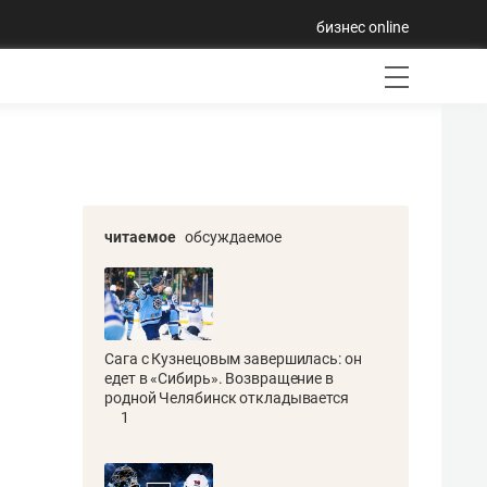
бизнес online
читаемое
обсуждаемое
Сага с Кузнецовым завершилась: он
едет в «Сибирь». Возвращение в
родной Челябинск откладывается
1