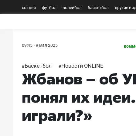
хоккей
футбол
волейбол
баскетбол
другие ви
09:45 • 9 мая 2025
комме
Баскетбол
Новости ONLINE
#
#
Жбанов – об У
понял их идеи.
играли?»