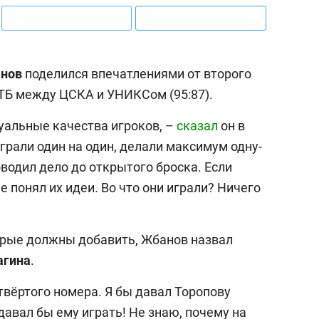
нов
поделился впечатлениями от второго
ВТБ между ЦСКА и УНИКСом (95:87).
уальные качества игроков, –
сказал
он в
играли один на один, делали максимум одну-
водил дело до открытого броска. Если
е понял их идеи. Во что они играли? Ничего
орые должны добавить, Жбанов назвал
агина
.
етвёртого номера. Я бы давал Торопову
давал бы ему играть! Не знаю, почему на