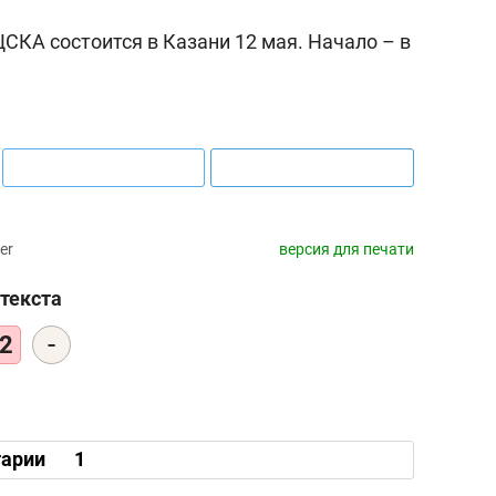
СКА состоится в Казани 12 мая. Начало – в
er
версия для печати
текста
-
2
арии
1