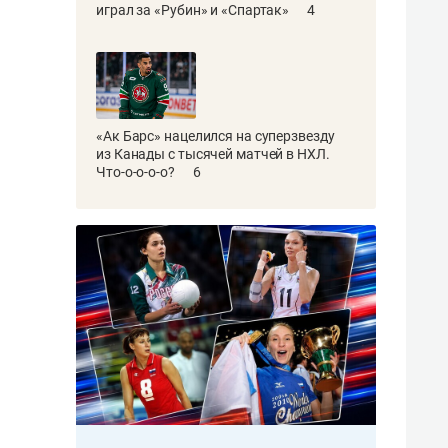
играл за «Рубин» и «Спартак»
4
«Ак Барс» нацелился на суперзвезду
из Канады с тысячей матчей в НХЛ.
Что-о-о-о-о?
6