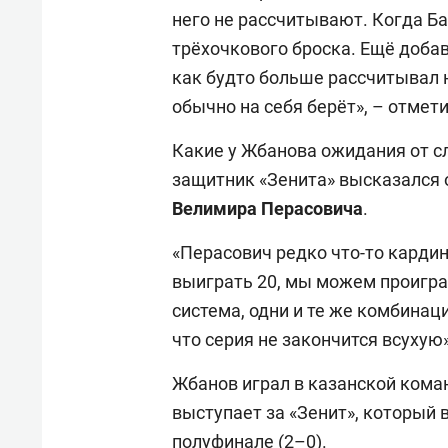
него не рассчитывают. Когда Ба
трёхочкового броска. Ещё доба
как будто больше рассчитывал на
обычно на себя берёт», – отмети
Какие у Жбанова ожидания от с
защитник «Зенита» высказался 
Велимира
Перасовича
.
«Перасович редко что-то кардин
выиграть 20, мы можем проиграть
система, одни и те же комбинац
что серия не закончится всухую»
Жбанов играл в казанской коман
выступает за «Зенит», который
полуфинале (2–0).