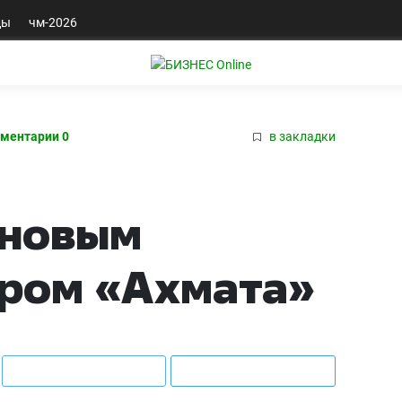
ды
чм-2026
ментарии 0
в закладки
 новым
ером «Ахмата»