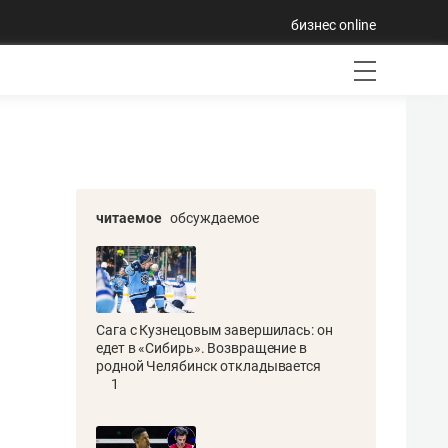
бизнес online
читаемое
обсуждаемое
Сага с Кузнецовым завершилась: он
едет в «Сибирь». Возвращение в
родной Челябинск откладывается
1