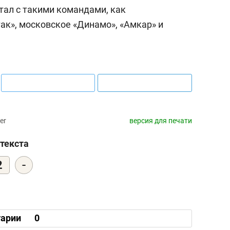
тал с такими командами, как
ак», московское «Динамо», «Амкар» и
er
версия для печати
текста
-
2
арии
0