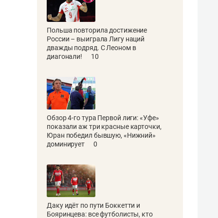
Польша повторила достижение
России – выиграла Лигу наций
дважды подряд. С Леоном в
диагонали!
10
Обзор 4-го тура Первой лиги: «Уфе»
показали аж три красные карточки,
Юран победил бывшую, «Нижний»
доминирует
0
Даку идёт по пути Боккетти и
Бояринцева: все футболисты, кто