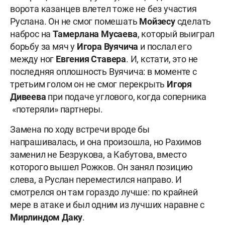
ворота казанцев влетел тоже не без участия
Руслана. Он не смог помешать
Мойзесу
сделать
наброс на
Тамерлана Мусаева
, который выиграл
борьбу за мяч у
Игора Вуячича
и послал его
между ног
Евгения Ставера
. И, кстати, это не
последняя оплошность Вуячича: в моменте с
третьим голом он не смог перекрыть
Игоря
Дивеева
при подаче углового, когда соперника
«потеряли» партнеры.
Замена по ходу встречи вроде бы
напрашивалась, и она произошла, но Рахимов
заменил не Безрукова, а Кабутова, вместо
которого вышел Рожков. Он занял позицию
слева, а Руслан переместился направо. И
смотрелся он там гораздо лучше: по крайней
мере в атаке и был одним из лучших наравне с
Мирлиндом Даку
.