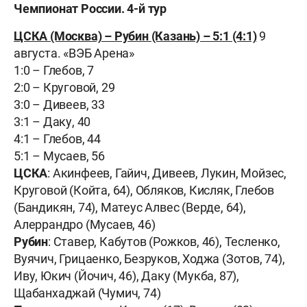
Чемпионат России. 4-й тур
ЦСКА (Москва) – Рубин (Казань) – 5:1 (4:1)
9
августа. «ВЭБ Арена»
1:0 – Глебов, 7
2:0 – Круговой, 29
3:0 – Дивеев, 33
3:1 – Даку, 40
4:1 – Глебов, 44
5:1 – Мусаев, 56
ЦСКА
: Акинфеев, Гайич, Дивеев, Лукин, Мойзес,
Круговой (Койта, 64), Обляков, Кисляк, Глебов
(Бандикян, 74), Матеус Алвес (Верде, 64),
Алеррандро (Мусаев, 46)
Рубин
: Ставер, Кабутов (Рожков, 46), Тесленко,
Вуячич, Грицаенко, Безруков, Ходжа (Зотов, 74),
Иву, Юкич (Йочич, 46), Даку (Мукба, 87),
Щабанхаджай (Чумич, 74)