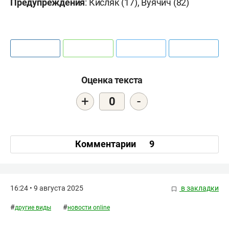
Предупреждения
: Кисляк (17), Вуячич (82)
Оценка текста
+
-
0
Комментарии
9
16:24 • 9 августа 2025
в закладки
#
#
другие виды
новости online