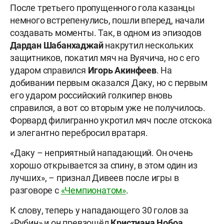
После третьего пропущенного гола казанцы
немного встрепенулись, пошли вперед, начали
создавать моменты. Так, в одном из эпизодов
Дардан Шабанхаджай
накрутил нескольких
защитников, покатил мяч на Вуячича, но с его
ударом справился
Игорь Акинфеев
. На
добивании первым оказался Даку, но с первым
его ударом российский голкипер вновь
справился, а вот со вторым уже не получилось.
Форвард филигранно укротил мяч после отскока
и элегантно перебросил вратаря.
«Даку – неприятный нападающий. Он очень
хорошо открывается за спину, в этом один из
лучших», – признал Дивеев после игры в
разговоре с
«Чемпионатом»
.
К слову, теперь у нападающего 30 голов за
«Рубин» и он превзошёл
Кристиана Нобоа
.