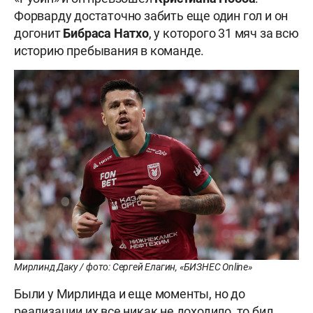
Форварду достаточно забить еще один гол и он
догонит
Бибраса Натхо
, у которого 31 мяч за всю
историю пребывания в команде.
Мирлинд Даку / фото: Сергей Елагин, «БИЗНЕС Online»
Были у Мирлинда и еще моменты, но до
реализации их все никак не доходило, то бил