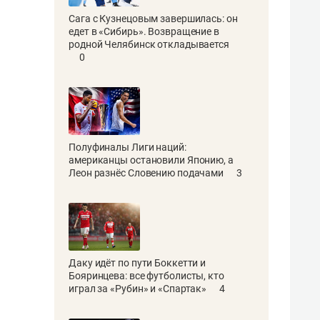
Сага с Кузнецовым завершилась: он
едет в «Сибирь». Возвращение в
родной Челябинск откладывается
0
Полуфиналы Лиги наций:
американцы остановили Японию, а
Леон разнёс Словению подачами
3
Даку идёт по пути Боккетти и
Бояринцева: все футболисты, кто
играл за «Рубин» и «Спартак»
4