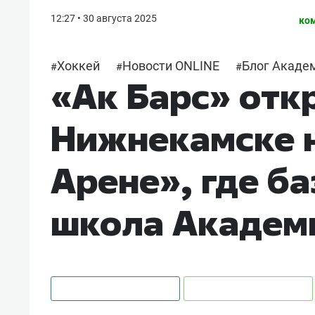
12:27 • 30 августа 2025
ко
Хоккей
Новости ONLINE
Блог Академ
#
#
#
«Ак Барс» отк
Нижнекамске 
Арене», где б
школа Академ