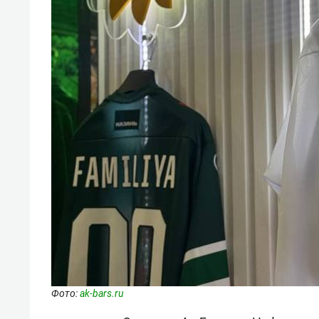
Фото:
ak-bars.ru