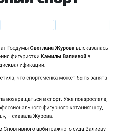
тат Госдумы
Светлана Журова
высказалась
ения фигуристки
Камилы
Валиевой
в
 дисквалификации.
метила, что спортсменка может быть занята
ла возвращаться в спорт. Уже повзрослела,
офессионального фигурного катания: шоу,
ь», – сказала Журова.
м Спортивного арбитражного суда Валиеву