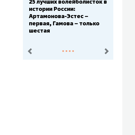
Бюджеты клубов КХЛ: СКА
– главный мажор, «Ак
Барс» – второй, «Салават
Юлаев» – середняк
пред.
след.