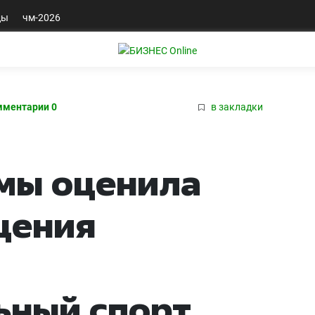
ды
чм-2026
мментарии 0
в закладки
мы оценила
щения
ьный спорт