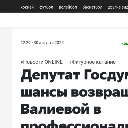
хоккей
футбол
волейбол
баскетбол
другие ви
12:29 • 30 августа 2025
ко
Новости ONLINE
Фигурное катание
#
#
Депутат Госду
шансы возвра
Валиевой в
профессионал