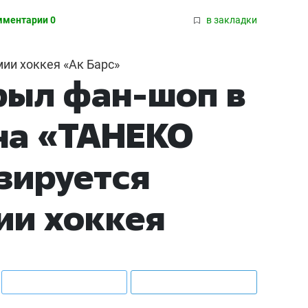
мментарии 0
в закладки
ии хоккея «Ак Барс»
рыл фан-шоп в
на «ТАНЕКО
азируется
ии хоккея