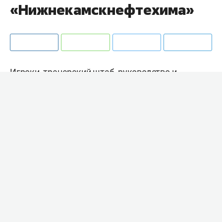
«Нижнекамскнефтехима»
Игроки, тренерский штаб, руководство и
персонал «Нефтехимика» посетили завод
«Нижнекамскнефтехима».
Нападающий
Дамир Жафяров
, пошутив,
отметил: «Пожалуйста, принимаю заказы на
выполнение любых работ». В цехе игроки
узнали, как разбирать и собирать задвижки, и
поучаствовали в производственном процессе.
На станке был вырезан клубный логотип с
изображением волка, на котором оставили
автографы игроки и тренеры «Нефтехимика».