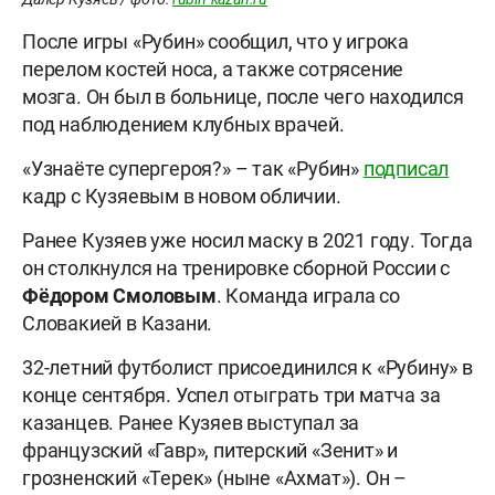
После игры «Рубин» сообщил, что у игрока
перелом костей носа, а также сотрясение
мозга. Он был в больнице, после чего находился
под наблюдением клубных врачей.
«Узнаёте супергероя?» – так «Рубин»
подписал
кадр с Кузяевым в новом обличии.
Ранее Кузяев уже носил маску в 2021 году. Тогда
он столкнулся на тренировке сборной России с
Фёдором
Смоловым
. Команда играла со
Словакией в Казани.
32-летний футболист присоединился к «Рубину» в
конце сентября. Успел отыграть три матча за
казанцев. Ранее Кузяев выступал за
французский «Гавр», питерский «Зенит» и
грозненский «Терек» (ныне «Ахмат»). Он –