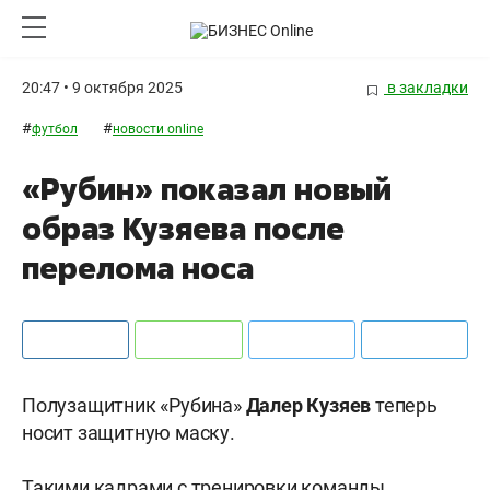
20:47 • 9 октября 2025
в закладки
#
#
футбол
новости online
«Рубин» показал новый
образ Кузяева после
перелома носа
Полузащитник «Рубина»
Далер
Кузяев
теперь
носит защитную маску.
Такими кадрами с тренировки команды