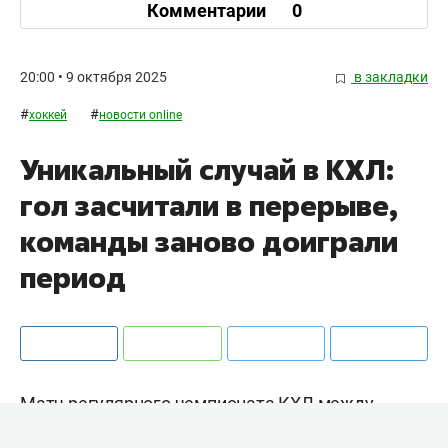
Комментарии
0
20:00 • 9 октября 2025
в закладки
#
#
хоккей
новости online
Уникальный случай в КХЛ:
гол засчитали в перерыве,
команды заново доиграли
период
Матч регулярного чемпионата КХЛ между
«Шанхаем» и минским «Динамо» вошёл в