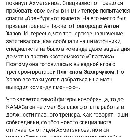
покинул Ахметзянов. Специалист отправился
пробовать свои силы в РПЛ и теперь попытается
спасти «Оренбург» от вылета. На его место был
призван тренер «Нижнего Новгорода»
Антон
Хазов
. Интересно, что тренерское назначение
затягивалось, как сообщали наши источники,
специалиста не было в команде даже за два дня
до матча против костромского «Спартака».
Поэтому она готовилась к выездной игре с
тренером вратарей
Платоном Захарчуком
. Но
Хазов все-таки успел добраться и на матч
выводил команду именно он.
Что касается самой фигуры новобранца, то до
КАМАЗа он не имел большого опыта работы в
должности главного тренера. Как говорят наши
собеседники, футбол нового специалиста
отличается от идей Ахметзянова, но и он