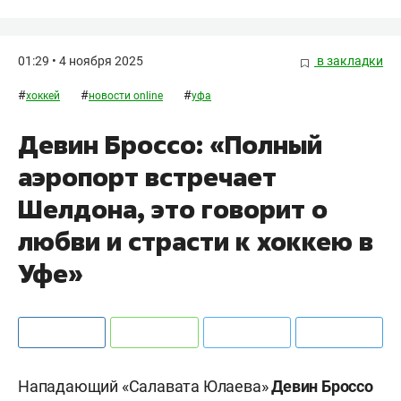
01:29 • 4 ноября 2025
в закладки
#
#
#
хоккей
новости online
уфа
Девин Броссо: «Полный
аэропорт встречает
Шелдона, это говорит о
любви и страсти к хоккею в
Уфе»
Нападающий «Салавата Юлаева»
Девин Броссо