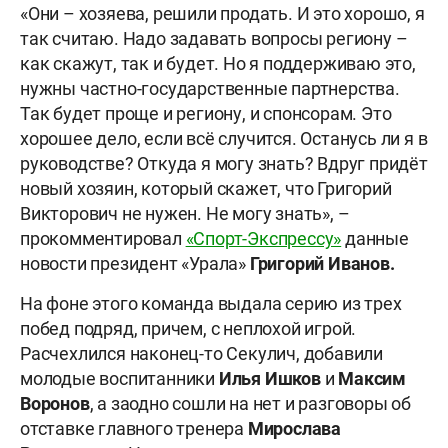
«Они – хозяева, решили продать. И это хорошо, я
так считаю. Надо задавать вопросы региону –
как скажут, так и будет. Но я поддерживаю это,
нужны частно-государственные партнерства.
Так будет проще и региону, и спонсорам. Это
хорошее дело, если всё случится. Останусь ли я в
руководстве? Откуда я могу знать? Вдруг придёт
новый хозяин, который скажет, что Григорий
Викторович не нужен. Не могу знать», –
прокомментировал
«Спорт-Экспрессу»
данные
новости президент «Урала»
Григорий Иванов.
На фоне этого команда выдала серию из трех
побед подряд, причем, с неплохой игрой.
Расчехлился наконец-то Секулич, добавили
молодые воспитанники
Илья
Ишков
и
Максим
Воронов
, а заодно сошли на нет и разговоры об
отставке главного тренера
Мирослава