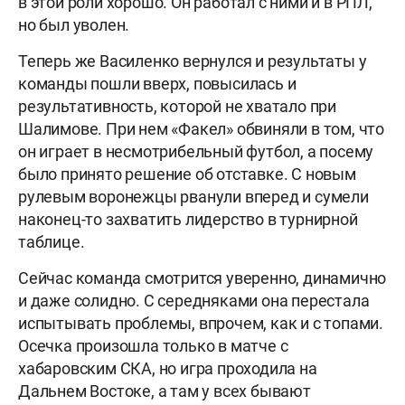
в этой роли хорошо. Он работал с ними и в РПЛ,
но был уволен.
Теперь же Василенко вернулся и результаты у
команды пошли вверх, повысилась и
результативность, которой не хватало при
Шалимове. При нем «Факел» обвиняли в том, что
он играет в несмотрибельный футбол, а посему
было принято решение об отставке. С новым
рулевым воронежцы рванули вперед и сумели
наконец-то захватить лидерство в турнирной
таблице.
Сейчас команда смотрится уверенно, динамично
и даже солидно. С середняками она перестала
испытывать проблемы, впрочем, как и с топами.
Осечка произошла только в матче с
хабаровским СКА, но игра проходила на
Дальнем Востоке, а там у всех бывают