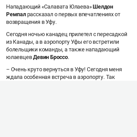
Нападающий «Салавата Юлаева»
Шелдон
Ремпал
рассказал о первых впечатлениях от
возвращения в Уфу.
Сегодня ночью канадец прилетел с пересадкой
из Канады, а в аэропорту Уфы его встретили
болельщики команды, а также нападающий
юлаевцев
Девин Броссо
.
– Очень круто вернуться в Уфу! Сегодня меня
ждала особенная встреча в аэропорту. Так
много болельщиков приехали встречать меня
ночью. Невероятно!
– Девин Броссо тоже приехал в аэропорт. Как
тебе такой сюрприз?
– Просто супер! Мы с ним очень близкие друзья,
вместе начинали играть в молодежной лиге,