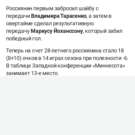
Россиянин первым забросил шайбу с
передачи
Владимира Тарасенко
, а затем в
овертайме сделал результативную
передачу
Маркусу Йоханссону
, который забил
победный гол.
Теперь на счет 28-летнего россиянина стало 18
(8+10) очков в 14 играх сезона при полезности -6.
В таблице Западной конференции «Миннесота»
занимает 13-е место.
В гонке лучших бомбардиров сезона Капризов
идёт на пятом месте. Он отстает от
лидера
Коннора Макдэвида
на два очка.