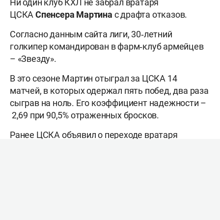
Ни один клуб КХЛ не забрал вратаря
ЦСКА
Спенсера Мартина
с драфта отказов.
Согласно данным сайта лиги, 30‑летний
голкипер командирован в фарм‑клуб армейцев
– «Звезду».
В это сезоне Мартин отыграл за ЦСКА 14
матчей, в которых одержал пять побед, два раза
сыграв на ноль. Его коэффициент надежности –
2,69 при 90,5% отраженных бросков.
Ранее ЦСКА объявил о переходе вратаря
«Салавата Юлаева»
Александра Самонова
. В
московском клубе он оказался в результате
обмена. Новый контракт рассчитан до
окончания сезона-2026/27.