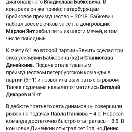
диагонального
Владислава Бабкевича
. В
концовке он же принёс петербуржцам
брейковое преимущество – 20:18. Бабкевич
набрал восемь очков за сет, а доигровщик
Марлон Янт
забил пять из шести мячей, в том
числе победный.
К счёту 6:1 во второй партии «Зенит» сделал три
эйса усилиями Бабкевича (х2) и
Станислава
Динейкина
. Подача стала главным
преимуществом петербургской команды в
партии (6–1) и позволила выиграть с отрывом.
Также подачами навылет отметились
Виталий
Дикарев
и Янт.
В дебюте третьего сета динамовцы совершили
рывок на подачах
Павла Панкова
– 4:0. Невская
команда достаточно быстро отыгралась – 8:8. В
концовке Динейкин отыграл сетбол, но
Денис