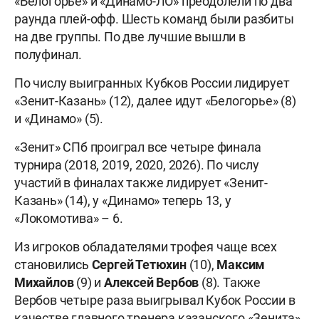
«Белогорье» и «Динамо-ЛО» преодолели по два
раунда плей-офф. Шесть команд были разбиты
на две группы. По две лучшие вышли в
полуфинал.
По числу выигранных Кубков России лидирует
«Зенит-Казань» (12), далее идут «Белогорье» (8)
и «Динамо» (5).
«Зенит» СПб проиграл все четыре финала
турнира (2018, 2019, 2020, 2026). По числу
участий в финалах также лидирует «Зенит-
Казань» (14), у «Динамо» теперь 13, у
«Локомотива» – 6.
Из игроков обладателями трофея чаще всех
становились
Сергей Тетюхин
(10),
Максим
Михайлов
(9) и
Алексей Вербов
(8). Также
Вербов четыре раза выигрывал Кубок России в
качестве главного тренера казанского «Зенита».