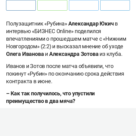
Полузащитник «Рубина»
Александар Юкич
в
интервью «БИЗНЕС Online» поделился
впечатлениями о прошедшем матче с «Нижним
Новгородом» (2:2) и высказал мнение об уходе
Олега Иванова
и
Александра Зотова
из клуба.
Иванов и Зотов после матча объявили, что
покинут «Рубин» по окончанию срока действия
контракта в июне.
– Как так получилось, что упустили
преимущество в два мяча?
– Для болельщиков это был интересный матч.
Но мы потеряли два очка! В концовке мы забили
и это стопроцентный гол!