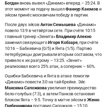
Богдан
вновь вывел «Динамо» вперед – 25:24. В
этот момент на подачу вышел
Фаннур Каюмов
и
эйсом принёс москвичам победу в партии.
После двух эйсов
Антон Семышева
«Динамо»
повело 13:9 в четвёртом сете. При счёте 10:15
главный тренер «Зенита»
Владимир Алекно
заменил связующего
Игоря Кобзаря
, при счёте
10:16 – Бабкевича (0/5) и Янта (1/5). Партию
петербуржцы доигрывали вторым составом, что
привело к их разгрому – 13:25. «Зенит»
реализовал всего 25% атак, а соперник – 60%.
Ошибки Бабкевича и Янта в атаке помогли
«Динамо» повести 3:0 на тай-брейке. Эйс
Максима Сапожкова
увеличил преимущество
бело-голубых (7:3), а затем Панков остановил
блоком Янта – 9:5. Точку в матче эйсом в
Женю
Гребенникова
поставил Сапожков – 15:10.