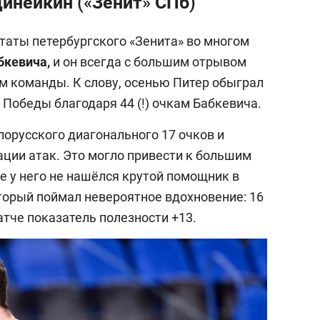
Динейкин («Зенит» СПб)
таты петербургского «Зенита» во многом
бкевича,
и он всегда с большим отрывом
 команды. К слову, осенью Питер обыграл
а Победы благодаря 44 (!) очкам Бабкевича.
лорусского диагонального 17 очков и
ции атак. Это могло привести к большим
е у него не нашёлся крутой помощник в
оторый поймал невероятное вдохновение: 16
атче показатель полезности +13.