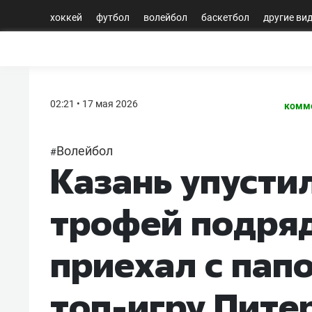
хоккей
футбол
волейбол
баскетбол
другие ви
02:21 • 17 мая 2026
комме
Волейбол
#
Казань упусти
трофей подря
приехал с пап
топ-игру Пите