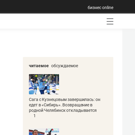
бизнес online
читаемое
обсуждаемое
Сага с Кузнецовым завершилась: он
едет в «Сибирь». Возвращение в
родной Челябинск откладывается
1