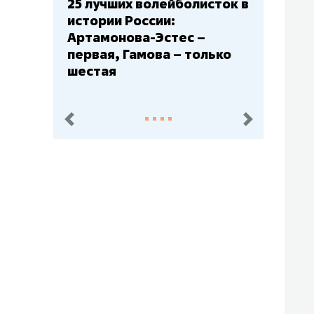
Бюджеты клубов КХЛ: СКА
– главный мажор, «Ак
Барс» – второй, «Салават
Юлаев» – середняк
пред.
след.