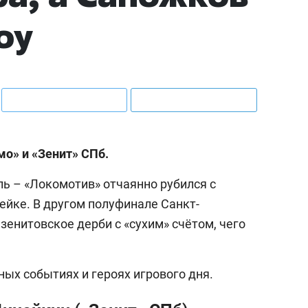
оу
о» и «Зенит» СПб.
ль – «Локомотив» отчаянно рубился с
рейке. В другом полуфинале Санкт-
енитовское дерби с «сухим» счётом, чего
ных событиях и героях игрового дня.