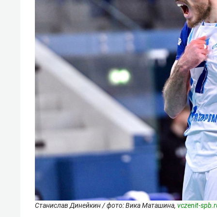
Станислав Динейкин / фото: Вика Маташина,
vczenit-spb.r