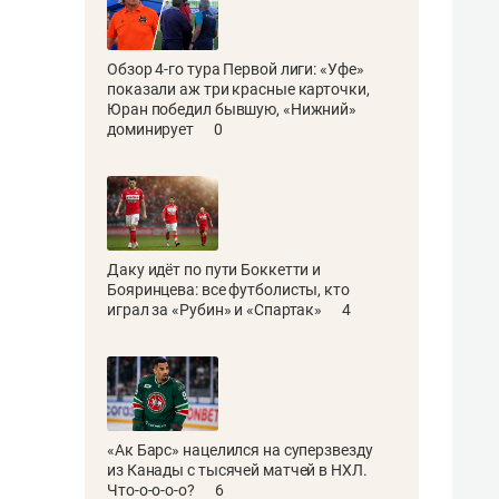
Обзор 4-го тура Первой лиги: «Уфе»
показали аж три красные карточки,
Юран победил бывшую, «Нижний»
доминирует
0
Даку идёт по пути Боккетти и
Бояринцева: все футболисты, кто
играл за «Рубин» и «Спартак»
4
«Ак Барс» нацелился на суперзвезду
из Канады с тысячей матчей в НХЛ.
Что-о-о-о-о?
6