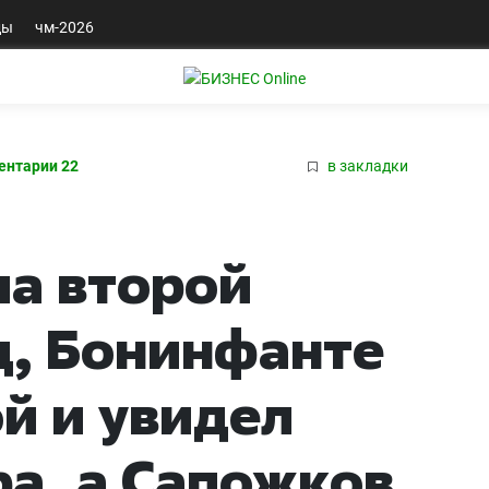
ды
чм-2026
нтарии 22
в закладки
ла второй
д, Бонинфанте
ой и увидел
ра, а Сапожков