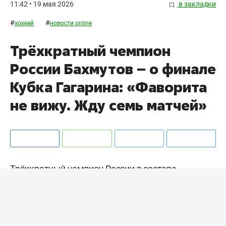
11:42 • 19 мая 2026
в закладки
#
#
хоккей
новости online
Трёхкратный чемпион
России Бахмутов – о финале
Кубка Гагарина: «Фаворита
не вижу. Жду семь матчей»
Трёхкратный чемпион России в составе
«Динамо» и бывший генеральный директор
Ночной хоккейной лиги
Игорь Бахмутов
в
интервью «БИЗНЕС Online» оценил игру
защитника «Ак Барса»
Митчелла Миллера
в