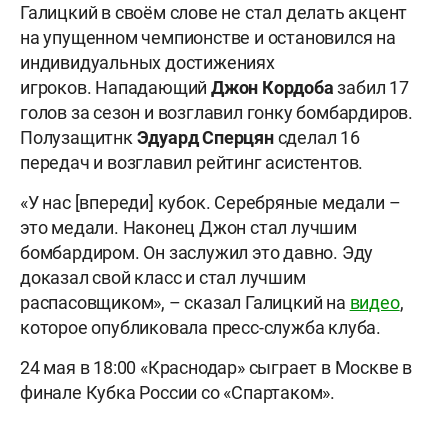
Галицкий в своём слове не стал делать акцент
на упущенном чемпионстве и остановился на
индивидуальных достижениях
игроков. Нападающий
Джон
Кордоба
забил 17
голов за сезон и возглавил гонку бомбардиров.
Полузащитнк
Эдуард
Сперцян
сделал 16
передач и возглавил рейтинг асистентов.
«У нас [впереди] кубок. Серебряные медали –
это медали. Наконец Джон стал лучшим
бомбардиром. Он заслужил это давно. Эду
доказал свой класс и стал лучшим
распасовщиком», – сказал Галицкий на
видео
,
которое опубликовала пресс-служба клуба.
24 мая в 18:00 «Краснодар» сыграет в Москве в
финале Кубка России со «Спартаком».