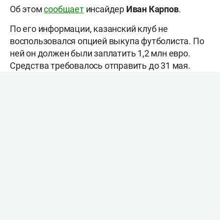
Об этом
сообщает
инсайдер
Иван Карпов
.
По его информации, казанский клуб не
воспользовался опцией выкупа футболиста. По
ней он должен были заплатить 1,2 млн евро.
Средства требовалось отправить до 31 мая.
«Рубин» хочет выкупить чилийца за 500 тыс.
евро, а южане же хотят получить за Начо 1 млн
евро.
Карпов уточнил, что футболиста в команде
хочет оставить главный тренер
Франк Артига
.
Добавим, Начо провел в «Сочи» первую
половину сезона, в составе команды он успел
забить три гола и отдал одну передачу.
В составе «Рубина» чилиец не отметился
результативными действиями.