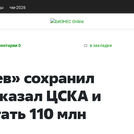
ды
чм-2026
ентарии 0
в закладки
в» сохранил
тказал ЦСКА и
ать 110 млн