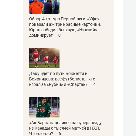
Обзор 4-го тура Первой лиги: «Уфе»
показали аж три красные карточки,
Юран победил бывшую, «Нижний»
доминирует
0
Даку идёт по пути Боккетти и
Бояринцева: все футболисты, кто
играл за «Рубин» и «Спартак»
4
«Ак Барс» нацелился на суперзвезду
из Канады с тысячей матчей в НХЛ.
Что-о-о-о-о?
6