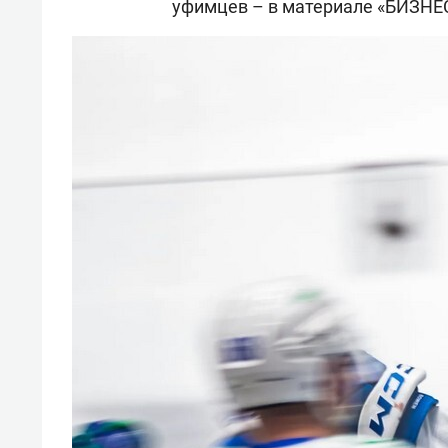
уфимцев
–
в материале «БИЗН