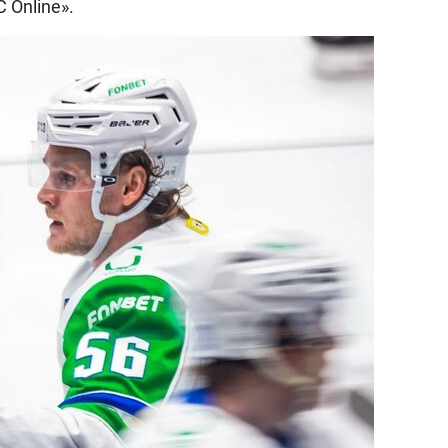
ЕС
Online
».