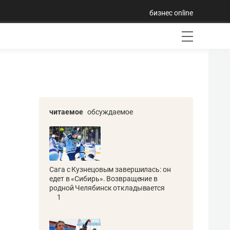
бизнес online
читаемое
обсуждаемое
Сага с Кузнецовым завершилась: он
едет в «Сибирь». Возвращение в
родной Челябинск откладывается
1