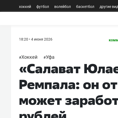
хоккей
футбол
волейбол
баскетбол
другие ви
18:20 • 4 июня 2026
комм
Хоккей
Уфа
#
#
«Салават Юлае
Ремпала: он о
может заработ
рублей