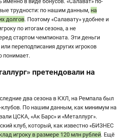
 именно в виде бонусов. «Салават» по-
ые трудности: по нашим данным,
на
их долгов
. Поэтому «Салавату» удобнее и
року по итогам сезона, а не
еред стартом чемпионата. Эти деньги
 или переподписания других игроков
то понимает.
таллург» претендовали на
оследние два сезона в КХЛ, на Ремпала был
п-клубов. По нашим данным, как минимум на
али ЦСКА, «Ак Барс» и «Металлург».
кий клуб, который, как известно «БИЗНЕС
клад игроку в размере 120 млн рублей
. Ещё