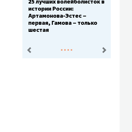
Бюджеты клубов КХЛ: СКА
– главный мажор, «Ак
Барс» – второй, «Салават
Юлаев» – середняк
пред.
след.