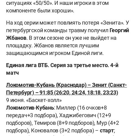
ситуациях «50/50». И наши игроки в этом
компоненте были хороши».
На ход серии может повлиять потеря «Зенита». У
петербургской команды травму получил
Георгий
Жбанов
. В этом сезоне он уже не выйдет на
площадку. Жбанов является лучшим
защищающимся игроком Единой лиги.
Единая лига ВТБ. Серия за третье место. 4-й
матч
Локомотив-Кубань (Краснодар) – Зенит (Санкт-
Петербург) – 91:85 (26:20, 24:24, 18:18, 23:23)
9 июня. «Баскет-холл»
Локомотив
-
Кубань
: Миллер (16 очков+8
передач+3 подбора), Хаджибегович (12+9
подборов), Темиров (8+9 подборов), Мур (4+2
подбора), Коновалов (3+2 подбора) –
старт
;