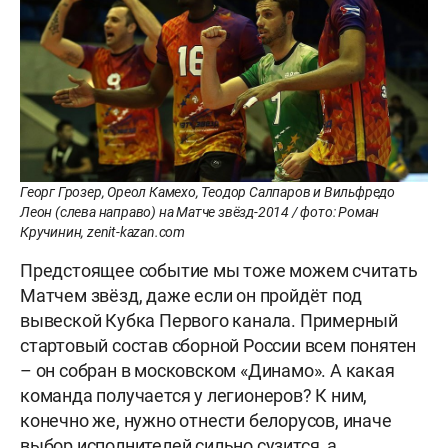
Георг Грозер, Ореол Камехо, Теодор Салпаров и Вильфредо
Леон (слева направо) на Матче звёзд-2014 / фото: Роман
Кручинин, zenit-kazan.com
Предстоящее событие мы тоже можем считать
Матчем звёзд, даже если он пройдёт под
вывеской Кубка Первого канала. Примерный
стартовый состав сборной России всем понятен
– он собран в московском «Динамо». А какая
команда получается у легионеров? К ним,
конечно же, нужно отнести белорусов, иначе
выбор исполнителей сильно сузится, а