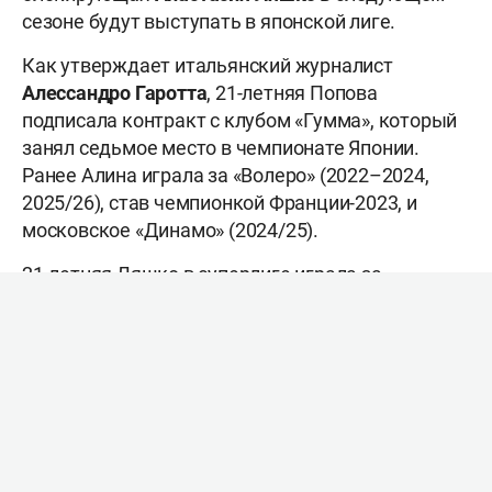
сезоне будут выступать в японской лиге.
Как утверждает итальянский журналист
Алессандро Гаротта
, 21-летняя Попова
подписала контракт с клубом «Гумма», который
занял седьмое место в чемпионате Японии.
Ранее Алина играла за «Волеро» (2022–2024,
2025/26), став чемпионкой Франции-2023, и
московское «Динамо» (2024/25).
21-летняя Ляшко в суперлиге играла за
«Заречье» (2021/22) и «Тулицу» (2022/23), после
чего отправилась в Европу. Она провела по
сезону во французском «Волеро» (2023/24),
итальянском «Кьери» (2024/25) и «Каршияке»
(2025/26) из второй турецкой лиги. Она
продолжит карьеру в «Куробэ» – 11-й команде
чемпионата.