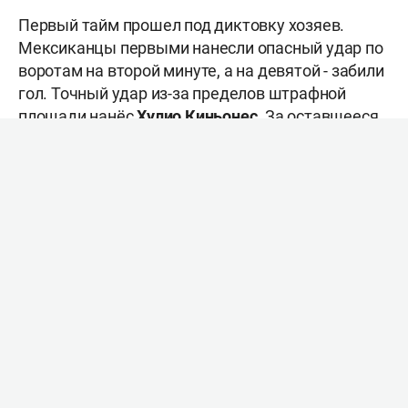
Первый тайм прошел под диктовку хозяев.
Мексиканцы первыми нанесли опасный удар по
воротам на второй минуте, а на девятой - забили
гол. Точный удар из-за пределов штрафной
площади нанёс
Хулио Киньонес
. За оставшееся
время первого тайма африканская сборная
лишь раз нанесла удар по воротам, но и он был
неточен.