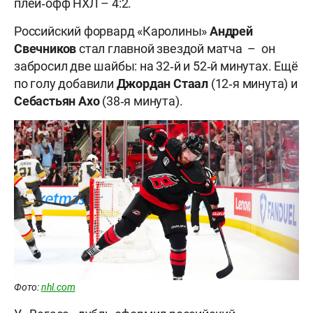
плей‑офф НХЛ – 4:2.
Российский форвард «Каролины»
Андрей
Свечников
стал главной звездой матча – он
забросил две шайбы: на 32‑й и 52‑й минутах. Ещё
по голу добавили
Джордан Стаал
(12‑я минута) и
Себастьян Ахо
(38‑я минута).
Фото:
nhl.com