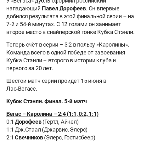
У «Вегаса» дубль оформил российский
нападающий
Павел Дорофеев
. Он впервые
добился результата в этой финальной серии – на
7‑й и 54‑й минутах. С 12 голами он занимает
второе место в снайперской гонке Кубка Стэнли.
Теперь счёт в серии – 3:2 в пользу «Каролины».
Команда всего в одной победе от завоевания
Кубка Стэнли – второго в истории клуба и
первого за 20 лет.
Шестой матч серии пройдёт 15 июня в
Лас‑Вегасе.
Кубок Стэнли. Финал. 5-й матч
Вегас – Каролина – 2:4 (1:1, 0:2, 1:1)
0:1
Дорофеев
(Гертл, Айкел)
1:1 Дж.Стаал (Джарвис, Элерс)
2:1
Свечников
(Элерс, Гостисбеер)