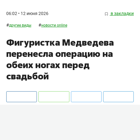
06:02 • 12 июня 2026
в закладки
#
#
другие виды
новости online
Фигуристка Медведева
перенесла операцию на
обеих ногах перед
свадьбой
Двукратная чемпионка мира по фигурному
катанию
Евгения Медведева
перенесла
операцию на обеих ногах.