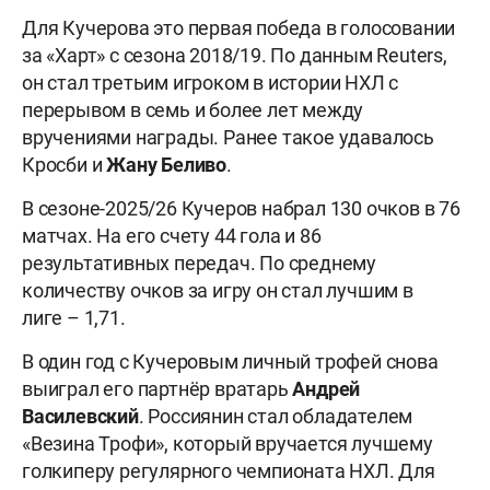
Для Кучерова это первая победа в голосовании
за «Харт» с сезона 2018/19. По данным Reuters,
он стал третьим игроком в истории НХЛ с
перерывом в семь и более лет между
вручениями награды. Ранее такое удавалось
Кросби и
Жану Беливо
.
В сезоне-2025/26 Кучеров набрал 130 очков в 76
матчах. На его счету 44 гола и 86
результативных передач. По среднему
количеству очков за игру он стал лучшим в
лиге – 1,71.
В один год с Кучеровым личный трофей снова
выиграл его партнёр вратарь
Андрей
Василевский
. Россиянин стал обладателем
«Везина Трофи», который вручается лучшему
голкиперу регулярного чемпионата НХЛ. Для