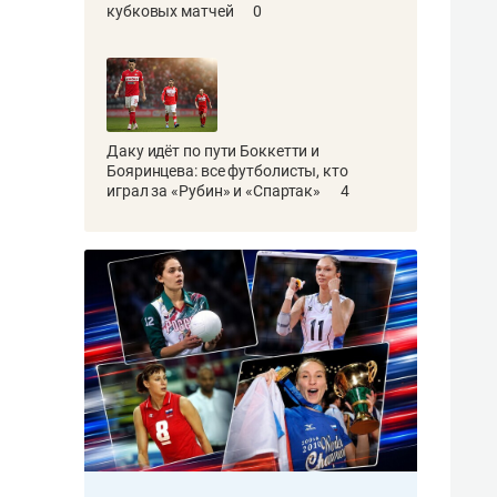
кубковых матчей
0
Даку идёт по пути Боккетти и
Бояринцева: все футболисты, кто
играл за «Рубин» и «Спартак»
4