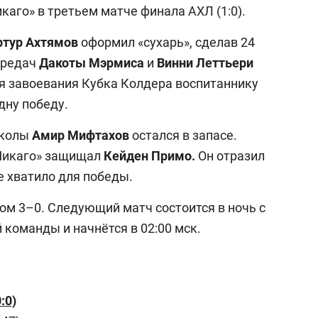
каго» в третьем матче финала АХЛ (1:0).
ртур Ахтямов
оформил «сухарь», сделав 24
ередач
Дакоты Мэрмиса
и
Винни Леттьери
я завоевания Кубка Колдера воспитаннику
 одну победу.
школы
Амир Мифтахов
остался в запасе.
«Чикаго» защищал
Кейден Примо.
Он отразил
не хватило для победы.
том 3–0. Следующий матч состоится в ночь с
й команды и начнётся в 02:00 мск.
:0)