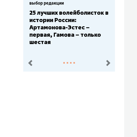
выбор редакции
Бюджеты клубов КХЛ: СКА
– главный мажор, «Ак
Барс» – второй, «Салават
Юлаев» – середняк
пред.
след.