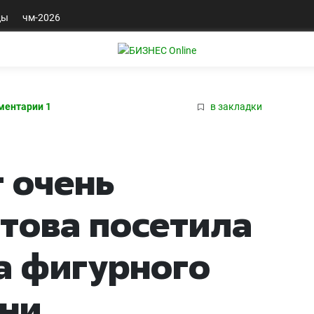
ды
чм-2026
ментарии 1
в закладки
 очень
итова посетила
а фигурного
ани