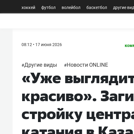
хоккей
футбол
волейбол
баскетбол
другие ви
08:12 • 17 июня 2026
ком
Другие виды
Новости ONLINE
#
#
«Уже выглядит
красиво». Заг
стройку центр
катания в Каз