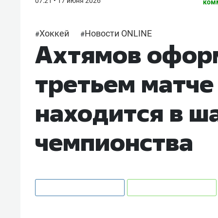
07:21 • 17 июня 2026
ком
Хоккей
Новости ONLINE
#
#
Ахтямов оформ
третьем матче
находится в ша
чемпионства