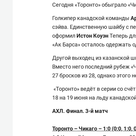
Сегодня «Торонто» обыграло «Чи
Голкипер канадской команды
А
сэйва. Единственную шайбу с п
оформил
Истон Коуэн
Теперь дл
«Ак Барса» осталось одержать
Другой выходец из казанской 
Вместо него последний рубеж 
27 бросков из 28, однако этого 
«Торонто» ведёт в серии со счё
18 на 19 июня на льду канадско
АХЛ. Финал. 3-й матч
Торонто – Чикаго – 1:0 (0:0, 1:0, 0