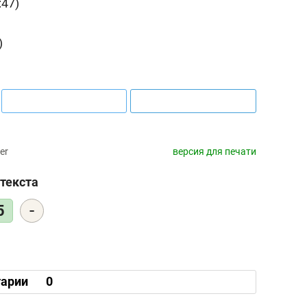
:47)
0)
er
версия для печати
текста
-
5
арии
0