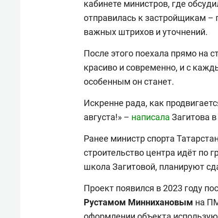
кабинете министров, где обсуд
отправилась к застройщикам – 
важных штрихов и уточнений.
После этого поехала прямо на с
красиво и современно, и с каж
особенным он станет.
Искренне рада, как продвигаетс
августа!» –
написала
Загитова в
Ранее министр спорта Татарста
строительство центра идёт по г
школа Загитовой, планируют сда
Проект появился в 2023 году по
Рустамом Миннихановым
на ПМ
оформлении объекта использую