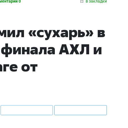
ментарии 0
в закладки
ил «сухарь» в
 финала АХЛ и
ге от