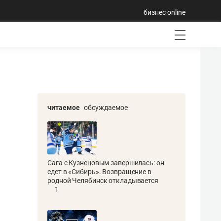
бизнес online
читаемое
обсуждаемое
Сага с Кузнецовым завершилась: он
едет в «Сибирь». Возвращение в
родной Челябинск откладывается
1