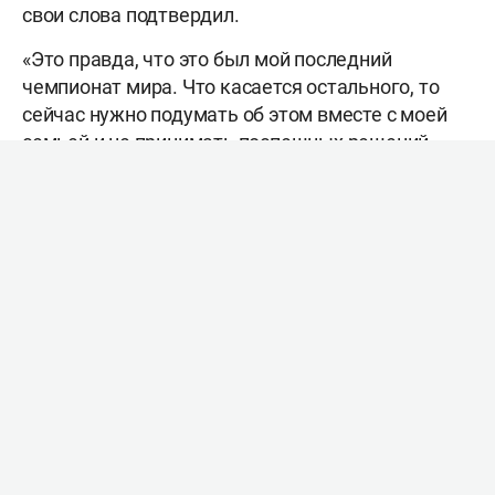
свои слова подтвердил.
«Это правда, что это был мой последний
чемпионат мира. Что касается остального, то
сейчас нужно подумать об этом вместе с моей
семьей и не принимать поспешных решений», –
цитирует игрока O Jogo.
На текущем чемпионате мира 41-летний
Роналду провёл пять матчей, забил три гола и
упустил три голевых момента. Нападающий ни
разу не попробовал пойти в дриблинг и в
среднем за матч терял мяч по четыре раза.
При этом неизвестно, планирует ли Роналду
выступать за сборную дальше. Этой ночью
национальную команду покинул главный тренер
Роберто Мартинес
, о работе с которым Роналду
высказывался в положительном ключе.