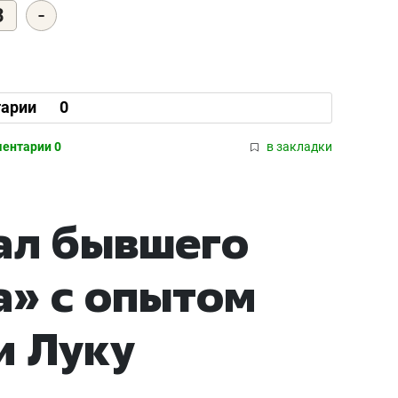
-
3
арии
0
ентарии 0
в закладки
ал бывшего
а» с опытом
и Луку