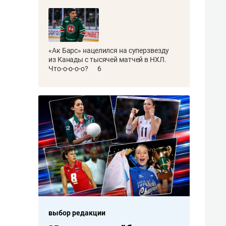
«Ак Барс» нацелился на суперзвезду
из Канады с тысячей матчей в НХЛ.
Что-о-о-о-о?
6
выбор редакции