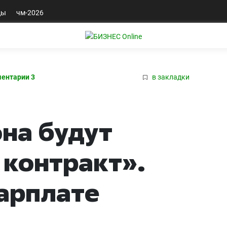
ды
чм-2026
ентарии 3
в закладки
она будут
 контракт».
зарплате