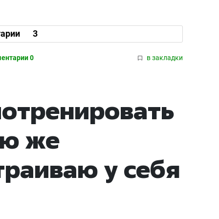
арии
3
ентарии 0
в закладки
потренировать
ую же
траиваю у себя