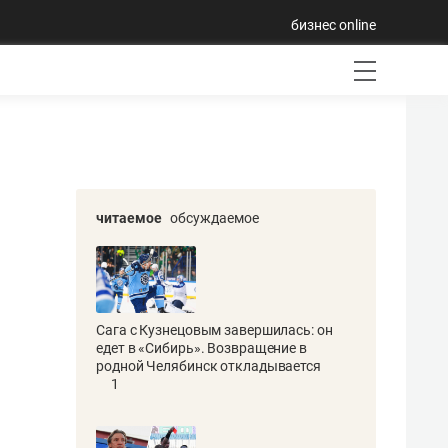
бизнес online
читаемое
обсуждаемое
Сага с Кузнецовым завершилась: он
едет в «Сибирь». Возвращение в
родной Челябинск откладывается
1