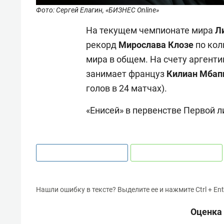
Фото: Сергей Елагин, «БИЗНЕС Online»
На текущем чемпионате мира
Л
рекорд
Мирослава Клозе
по кол
мира в общем. На счету аргентин
занимает француз
Килиан Мбап
голов в 24 матчах).
«Енисей» в первенстве Первой л
Нашли ошибку в тексте? Выделите ее и нажмите Ctrl + Ent
Оценка 