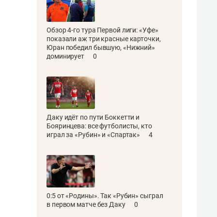
Обзор 4-го тура Первой лиги: «Уфе»
показали аж три красные карточки,
Юран победил бывшую, «Нижний»
доминирует
0
Даку идёт по пути Боккетти и
Бояринцева: все футболисты, кто
играл за «Рубин» и «Спартак»
4
0:5 от «Родины». Так «Рубин» сыграл
в первом матче без Даку
0