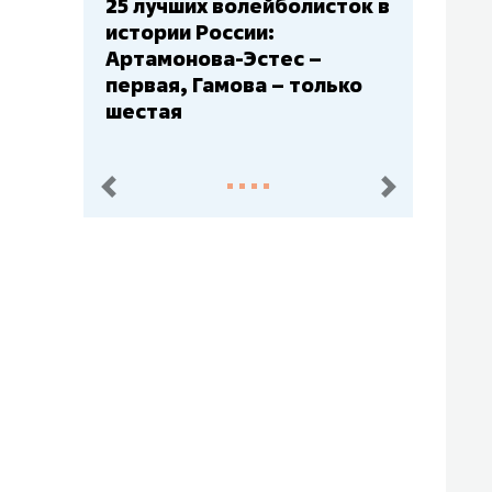
Бюджеты клубов КХЛ: СКА
– главный мажор, «Ак
Барс» – второй, «Салават
Юлаев» – середняк
пред.
след.