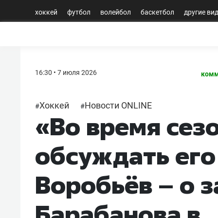
хоккей
футбол
волейбол
баскетбол
другие ви
16:30 • 7 июля 2026
комм
Хоккей
Новости ONLINE
#
#
«Во время сез
обсуждать его
Воробьёв – о 
Барабанова в