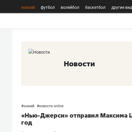
хоккей
футбол
волейбол
баскетбол
другие ви
Новости
#
хоккей
#
новости online
«Нью-Джерси» отправил Максима Цы
год