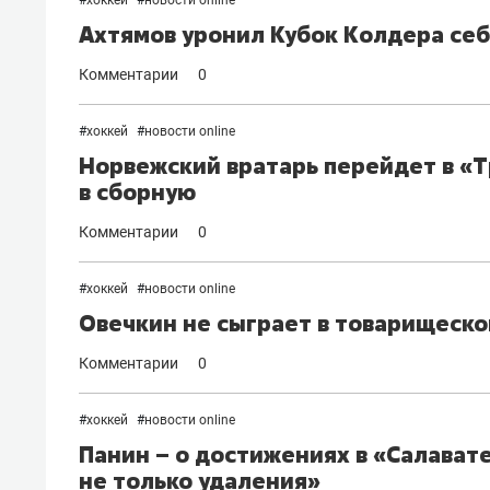
Ахтямов уронил Кубок Колдера себе
Комментарии
0
#
хоккей
#
новости online
Норвежский вратарь перейдет в «Т
в сборную
Комментарии
0
#
хоккей
#
новости online
Овечкин не сыграет в товарищеско
Комментарии
0
#
хоккей
#
новости online
Панин – о достижениях в «Салавате
не только удаления»