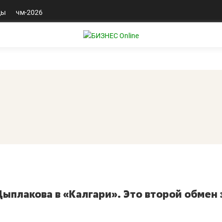
ды
чм-2026
плакова в «Калгари». Это второй обмен 