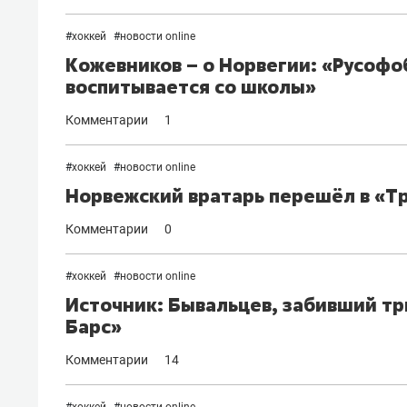
#
хоккей
#
новости online
Кожевников – о Норвегии: «Русофоб
воспитывается со школы»
Комментарии
1
#
хоккей
#
новости online
Норвежский вратарь перешёл в «Тр
Комментарии
0
#
хоккей
#
новости online
Источник: Бывальцев, забивший тр
Барс»
Комментарии
14
#
хоккей
#
новости online