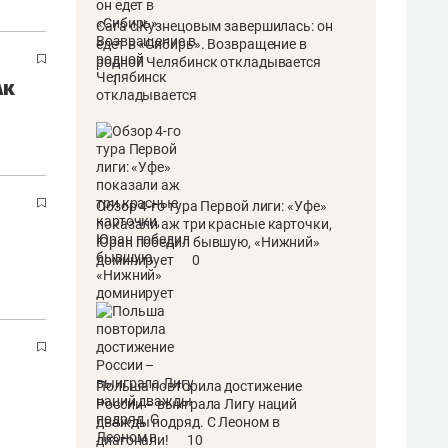
Сага с Кузнецовым завершилась: он
едет в «Сибирь». Возвращение в
родной Челябинск откладывается
1
Ак
Обзор 4-го тура Первой лиги: «Уфе»
показали аж три красные карточки,
Юран победил бывшую, «Нижний»
доминирует
0
Польша повторила достижение
России – выиграла Лигу наций
дважды подряд. С Леоном в
диагонали!
10