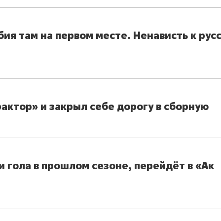
ия там на первом месте. Ненависть к рус
актор» и закрыл себе дорогу в сборную
выбор редакции
и гола в прошлом сезоне, перейдёт в «Ак
25 лучших волейболи
истории России:
Артамонова-Эстес –
первая, Гамова – то
шестая