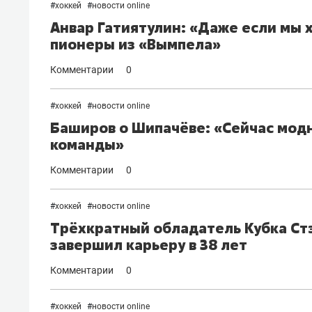
#
хоккей
#
новости online
Анвар Гатиятулин: «Даже если мы 
пионеры из «Вымпела»
Комментарии
0
#
хоккей
#
новости online
Баширов о Шипачёве: «Сейчас модн
команды»
Комментарии
0
#
хоккей
#
новости online
Трёхкратный обладатель Кубка Стэ
завершил карьеру в 38 лет
Комментарии
0
#
хоккей
#
новости online