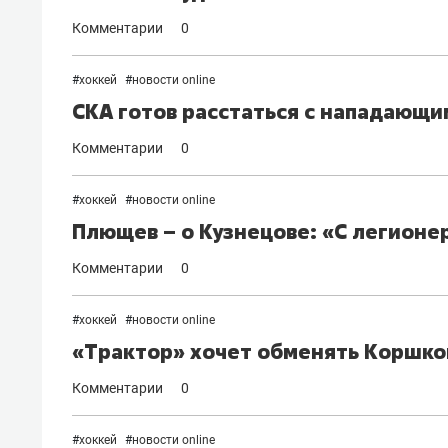
Комментарии
0
#
хоккей
#
новости online
СКА готов расстаться с нападающи
Комментарии
0
#
хоккей
#
новости online
Плющев – о Кузнецове: «С легионер
Комментарии
0
#
хоккей
#
новости online
«Трактор» хочет обменять Коршков
Комментарии
0
#
хоккей
#
новости online