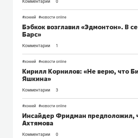
Комментарии
0
#
хоккей
#
новости online
Бэбкок возглавил «Эдмонтон». В с
Барс»
Комментарии
1
#
хоккей
#
новости online
Кирилл Корнилов: «Не верю, что Б
Яшкина»
Комментарии
3
#
хоккей
#
новости online
Инсайдер Фридман предположил, ч
Ахтямова
Комментарии
0