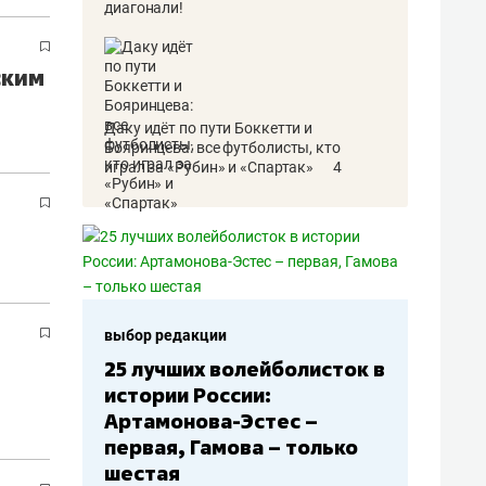
ским
Даку идёт по пути Боккетти и
Бояринцева: все футболисты, кто
играл за «Рубин» и «Спартак»
4
выбор редакции
сток в
Бюджеты клубов КХЛ: СКА
– главный мажор, «Ак
Барс» – второй, «Салават
лько
Юлаев» – середняк