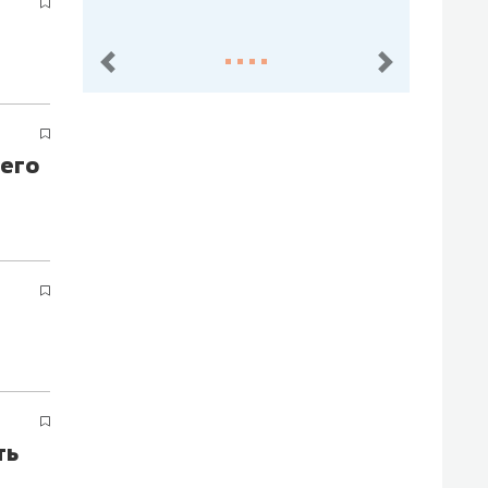
пред.
след.
 его
ть