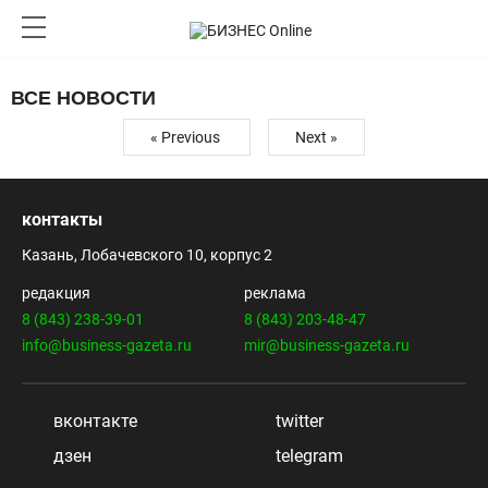
ВСЕ НОВОСТИ
« Previous
Next »
контакты
Казань, Лобачевского 10, корпус 2
редакция
реклама
8 (843) 238-39-01
8 (843) 203-48-47
info@business-gazeta.ru
mir@business-gazeta.ru
вконтакте
twitter
дзен
telegram