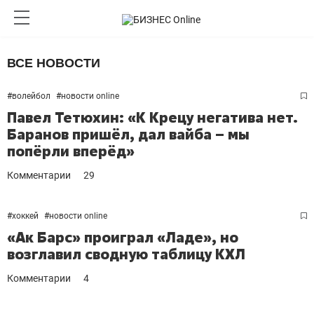
ВСЕ НОВОСТИ
#
волейбол
#
новости online
Павел Тетюхин: «К Крецу негатива нет.
Баранов пришёл, дал вайба – мы
попёрли вперёд»
Комментарии
29
#
хоккей
#
новости online
«Ак Барс» проиграл «Ладе», но
возглавил сводную таблицу КХЛ
Комментарии
4