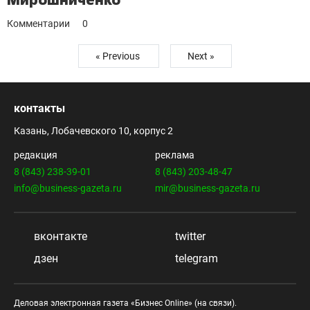
Комментарии
0
« Previous
Next »
контакты
Казань, Лобачевского 10, корпус 2
редакция
реклама
8 (843) 238-39-01
8 (843) 203-48-47
info@business-gazeta.ru
mir@business-gazeta.ru
вконтакте
twitter
дзен
telegram
Деловая электронная газета «Бизнес Online» (на связи).