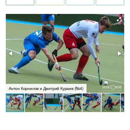
Антон Корнилов и Дмитрий Кураев (№4)
Т