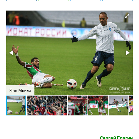
Янн Мвила
Сергей Елагин