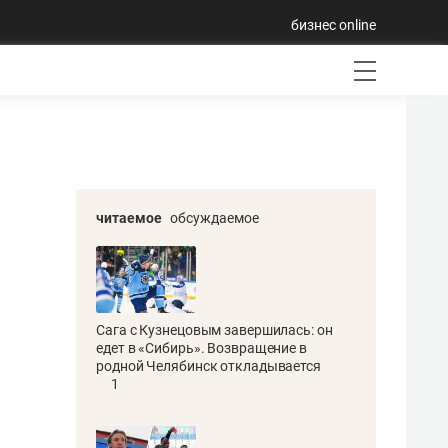
бизнес online
читаемое
обсуждаемое
Сага с Кузнецовым завершилась: он
едет в «Сибирь». Возвращение в
родной Челябинск откладывается
1