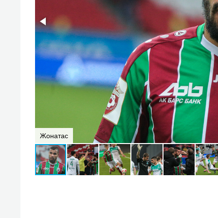
Жонатас