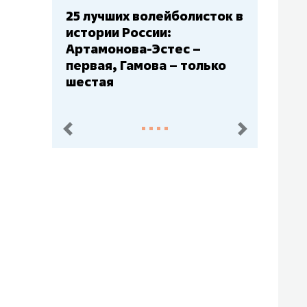
25 лучших волейболисток в
Бюджеты к
истории России:
– главный 
Артамонова-Эстес –
Барс» – вт
первая, Гамова – только
Юлаев» – с
шестая
пред.
след.