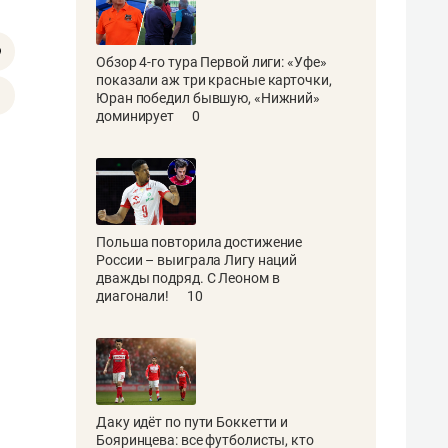
Обзор 4-го тура Первой лиги: «Уфе»
показали аж три красные карточки,
Юран победил бывшую, «Нижний»
доминирует
0
Польша повторила достижение
России – выиграла Лигу наций
дважды подряд. С Леоном в
диагонали!
10
Даку идёт по пути Боккетти и
Бояринцева: все футболисты, кто