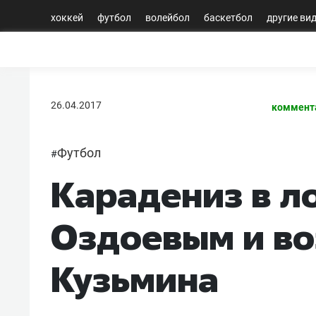
хоккей
футбол
волейбол
баскетбол
другие ви
26.04.2017
коммент
Футбол
#
Карадениз в л
Оздоевым и в
Кузьмина