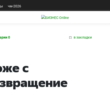
ды
чм-2026
арии 0
в закладки
оже с
озвращение