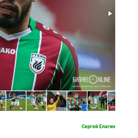
Янн Мви
Сергей Елагин