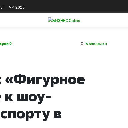
ды
чм-2026
арии 0
в закладки
: «Фигурное
 к шоу-
 спорту в