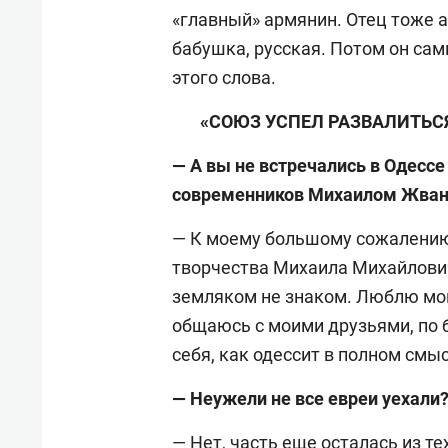
«главный» армянин. Отец тоже а
бабушка, русская. Потом он са
этого слова.
«СОЮЗ УСПЕЛ РАЗВАЛИТЬСЯ
— А вы не встречались в Одесс
современников Михаилом Жва
— К моему большому сожалению,
творчества Михаила Михайлович
земляком не знаком. Люблю мой
общаюсь с моими друзьями, по 
себя, как одессит в полном смыс
— Неужели не все евреи уехали
— Нет, часть еще осталась из те