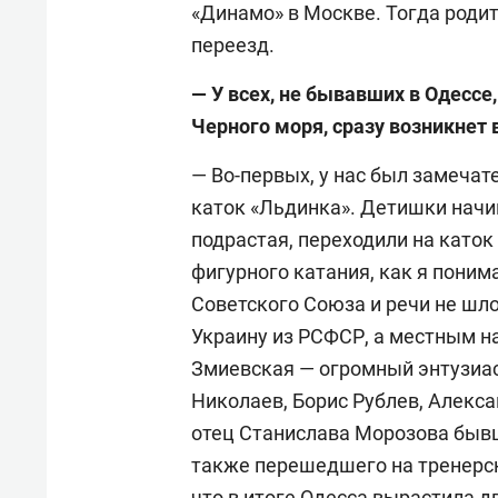
«Динамо» в Москве. Тогда родит
переезд.
— У всех, не бывавших в Одессе
Черного моря, сразу возникнет 
— Во-первых, у нас был замечат
каток «Льдинка». Детишки начин
подрастая, переходили на като
фигурного катания, как я понима
Советского Союза и речи не шло
Украину из РСФСР, а местным н
Змиевская — огромный энтузиас
Николаев, Борис Рублев, Алекс
отец Станислава Морозова бывш
также перешедшего на тренерск
что в итоге Одесса вырастила 