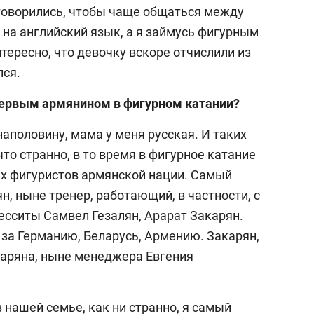
говорились, чтобы чаще общаться между
ь на английский язык, а я займусь фигурным
нтересно, что девочку вскоре отчислили из
лся.
 первым армянином в фигурном катании?
наполовину, мама у меня русская. И таких
 что странно, в то время в фигурное катание
х фигуристов армянской нации. Самый
, ныне тренер, работающий, в частности, с
есситы Самвел Гезалян, Арарат Закарян.
 за Германию, Беларусь, Армению. Закарян,
каряна, ныне менеджера Евгения
в нашей семье, как ни странно, я самый