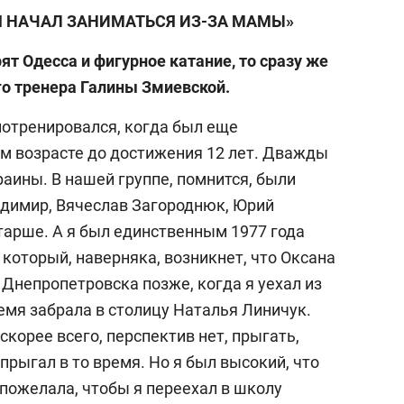
 НАЧАЛ ЗАНИМАТЬСЯ ИЗ-ЗА МАМЫ»
ят Одесса и фигурное катание, то сразу же
го тренера Галины Змиевской.
 потренировался, когда был еще
м возрасте до достижения 12 лет. Дважды
аины. В нашей группе, помнится, были
адимир, Вячеслав Загороднюк, Юрий
тарше. А я был единственным 1977 года
который, наверняка, возникнет, что Оксана
 Днепропетровска позже, когда я уехал из
емя забрала в столицу Наталья Линичук.
 скорее всего, перспектив нет, прыгать,
и прыгал в то время. Но я был высокий, что
к пожелала, чтобы я переехал в школу
выбор редакции