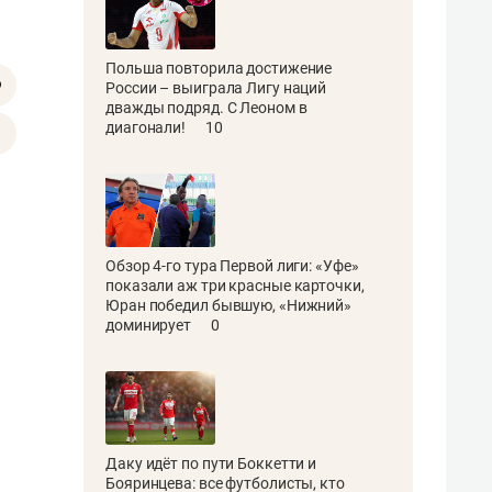
Польша повторила достижение
России – выиграла Лигу наций
дважды подряд. С Леоном в
диагонали!
10
Обзор 4-го тура Первой лиги: «Уфе»
показали аж три красные карточки,
Юран победил бывшую, «Нижний»
доминирует
0
Даку идёт по пути Боккетти и
Бояринцева: все футболисты, кто