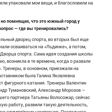
ели упаковали мои вещи, и благословили на
25 лучших волейболи
истории России:
Артамонова-Эстес –
, но помнящих, что это южный город у
первая, Гамова – тол
вопрос — где вы тренировались?
шестая
ельный дворец спорта, во вторых был еще
али осваиваться на «Льдинке», а потом,
к Дворца спорта. Сама идея создания школы
ю, возникла в те времена, когда о развале
. Тренеры, в основном, приезжали на
аставником была Галина Яковлевна
т фигурного катания. Тренеры Валентин
андр Тумановский, Александр Морозов —
его партнера Татьяны Волосожар, сейчас
ую работу, развили такую деятельность,
двух олимпийских чемпионов. Последнего