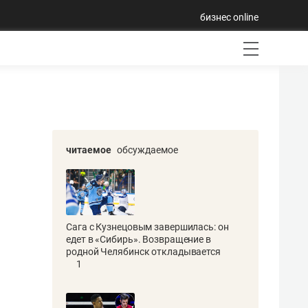
бизнес online
читаемое
обсуждаемое
Сага с Кузнецовым завершилась: он
едет в «Сибирь». Возвращение в
родной Челябинск откладывается
1