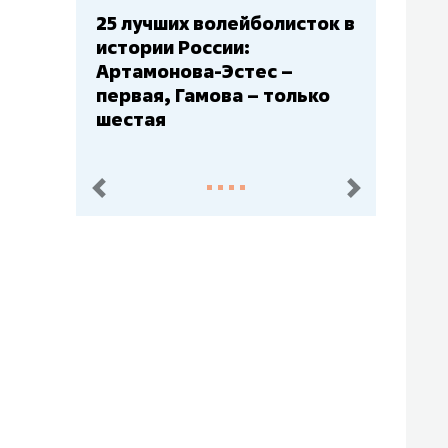
сток в
Бюджеты клубов КХЛ: СКА
– главный мажор, «Ак
Барс» – второй, «Салават
ько
Юлаев» – середняк
пред.
след.