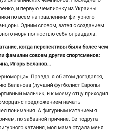
ренко, и первую чемпионку из Украины
ники по всем направлениям фигурного
танцоры. Одним словом, затея с созданием
рного моря полностью себя оправдала.
катание, когда перспективы были более чем
ли фамилии совсем других спортсменов:
ина, Игорь Беланов…
рноморца». Правда, я об этом догадался,
ию Беланова (лучший футболист Европы
портивный мальчик, и к моему отцу приходил
оморца» с предложением начать
шел понимания. А фигурным катанием я
ричем, по забавной причине. Ее подруга
фигурного катания, моя мама отдала меня