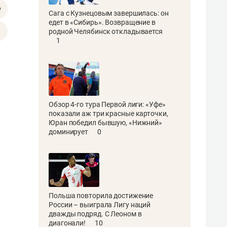
Сага с Кузнецовым завершилась: он
едет в «Сибирь». Возвращение в
родной Челябинск откладывается
1
Обзор 4-го тура Первой лиги: «Уфе»
показали аж три красные карточки,
Юран победил бывшую, «Нижний»
доминирует
0
Польша повторила достижение
России – выиграла Лигу наций
дважды подряд. С Леоном в
диагонали!
10