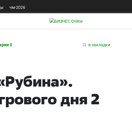
ды
чм-2026
арии 0
в закладки
«Рубина».
грового дня 2