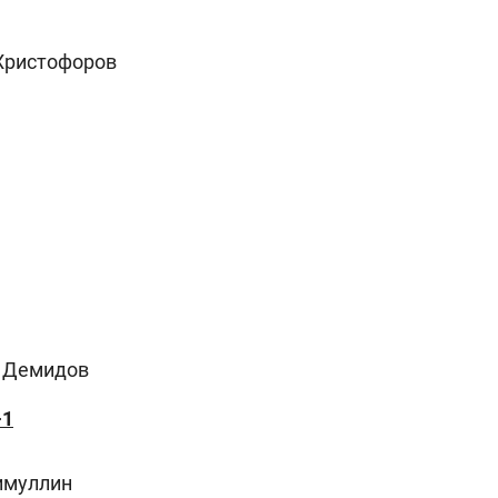
 Христофоров
, Демидов
−1
имуллин