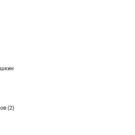
ашкин
ов (2)