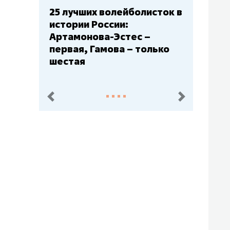
25 лучших волейболисток в
Бюджеты клуб
истории России:
– главный ма
Артамонова-Эстес –
Барс» – второ
первая, Гамова – только
Юлаев» – сер
шестая
пред.
след.