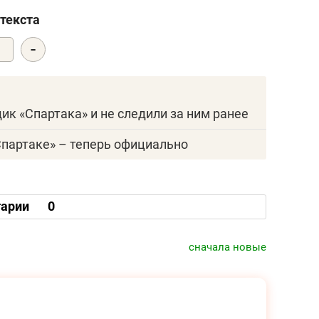
текста
-
0
щик «Спартака» и не следили за ним ранее
Спартаке» – теперь официально
арии
0
сначала новые