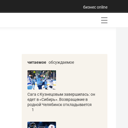
бизнес online
читаемое
обсуждаемое
Сага с Кузнецовым завершилась: он
едет в «Сибирь». Возвращение в
родной Челябинск откладывается
1