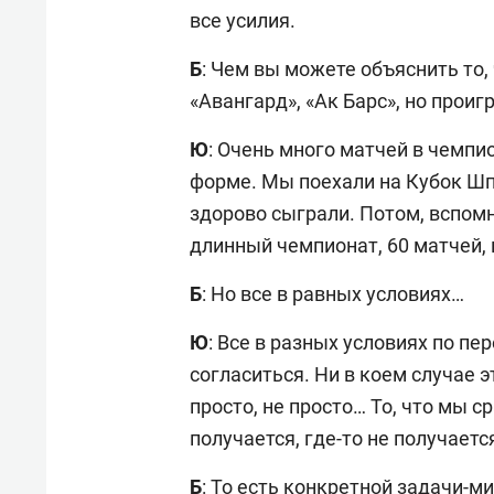
все усилия.
Б
: Чем вы можете объяснить то
«Авангард», «Ак Барс», но прои
Ю
: Очень много матчей в чемпи
форме. Мы поехали на Кубок Шп
здорово сыграли. Потом, вспомн
длинный чемпионат, 60 матчей, 
Б
: Но все в равных условиях…
Ю
: Все в разных условиях по п
согласиться. Ни в коем случае эт
просто, не просто… То, что мы 
получается, где-то не получается
Б
: То есть конкретной задачи-