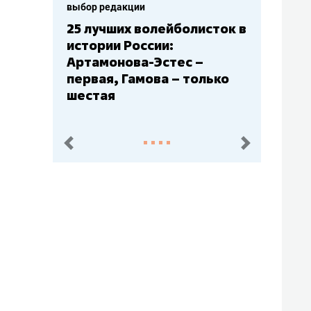
выбор редакции
сток в
Бюджеты клубов КХЛ: СКА
– главный мажор, «Ак
Барс» – второй, «Салават
лько
Юлаев» – середняк
пред.
след.