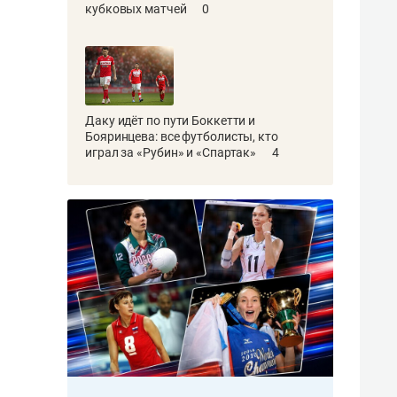
кубковых матчей
0
Даку идёт по пути Боккетти и
Бояринцева: все футболисты, кто
играл за «Рубин» и «Спартак»
4