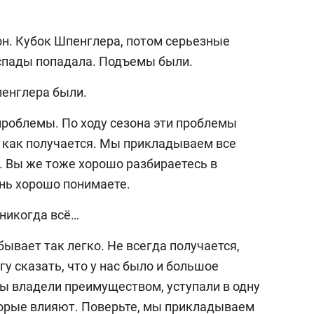
выбор редакции
25 лучших волейболи
зон. Кубок Шпенглера, потом серьезные
истории России:
 спады попадала. Подъемы были.
Артамонова-Эстес –
первая, Гамова – то
пенглера были.
шестая
ь проблемы. По ходу сезона эти проблемы
я как получается. Мы прикладываем все
о. Вы же тоже хорошо разбираетесь в
ень хорошо понимаете.
 никогда всё…
 бывает так легко. Не всегда получается,
гу сказать, что у нас было и большое
мы владели преимуществом, уступали в одну
торые влияют. Поверьте, мы прикладываем