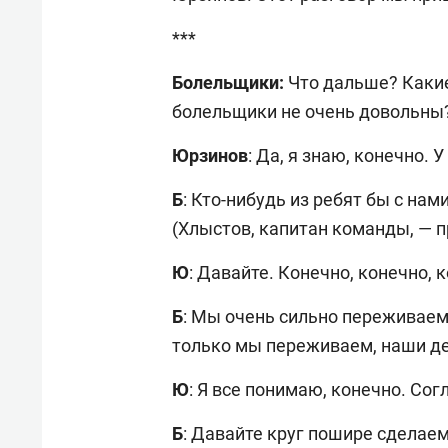
***
Болельщики:
Что дальше? Какие
болельщики не очень довольны
Юрзинов
: Да, я знаю, конечно. 
Б
: Кто-нибудь из ребят бы с на
(Хлыстов, капитан команды, — п
Ю
: Давайте. Конечно, конечно, 
Б
: Мы очень сильно переживае
только мы переживаем, наши де
Ю
: Я все понимаю, конечно. Сог
Б
: Давайте круг пошире сделае