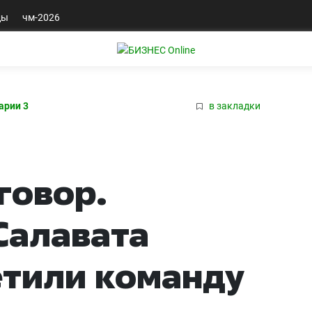
ды
чм-2026
арии 3
в закладки
говор.
Салавата
етили команду