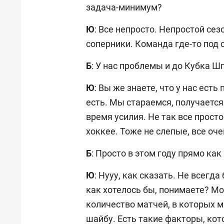
задача-минимум?
Ю
: Все непросто. Непростой се
соперники. Команда где-то под
Б
: У нас проблемы и до Кубка Ш
Ю
: Вы же знаете, что у нас ест
есть. Мы стараемся, получаетс
время усилия. Не так все прост
хоккее. Тоже не слепые, все оч
Б
: Просто в этом году прямо как
Ю
: Нууу, как сказать. Не всегда
как хотелось бы, понимаете? Мо
количество матчей, в которых 
шайбу. Есть такие факторы, ко