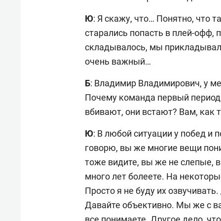
Ю
: Я скажу, что… Понятно, что 
старались попасть в плей-офф, п
складывалось, мы прикладывали
очень важный…
Б
: Владимир Владимирович, у ме
Почему команда первый период ру
вбивают, они встают? Вам, как т
Ю
: В любой ситуации у побед и
говорю, вы же многие вещи пон
тоже видите, вы же не слепые, 
много лет болеете. На некотор
Просто я не буду их озвучивать
Давайте объективно. Мы же с в
все понимаете. Другое дело, ч