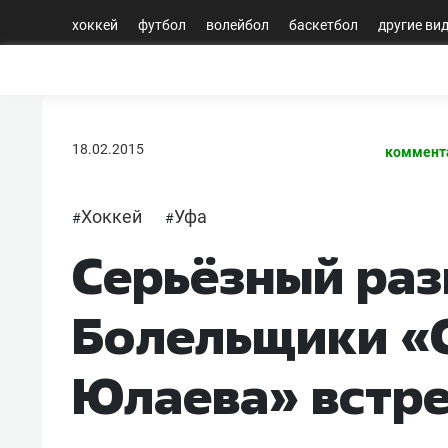
хоккей
футбол
волейбол
баскетбол
другие ви
18.02.2015
коммент
Хоккей
Уфа
#
#
Серьёзный раз
Болельщики «
Юлаева» встр