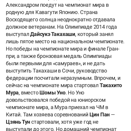
Александром поедут на чемпионат мира в
родную для Кавагути Японию. Страна
Восходящего солнца неоднократно отдавала
должное ветеранам. На Олимпиаде 2014 года
выступал
Дайсукэ Такахаши
, который занял
лишь пятое место на национальном чемпионате.
Но победы на чемпионате мира и финале Гран-
при, а также бронзовая медаль Олимпиады
были первыми для «самураев», и не дать
выступить Такахаши в Сочи, руководство
федерации посчитали неразумным. Впрочем, и
сейчас на чемпионате мира стартовал
Такахито
Мура
, вместо
Шомы Уно
. Но Уно
довольствовался победой на юниорском
чемпионате мира, а Мура приехал на ЧМ в
Китай. Там хозяева соревнований
Цин Пан
—
Цзянь Тун
стартовали, хотя уже год не
выступали до этого. Но домашний чемпионат