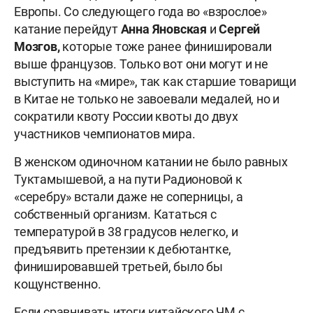
Европы. Со следующего года во «взрослое»
катание перейдут
Анна Яновская
и
Сергей
Мозгов,
которые тоже ранее финишировали
выше французов. Только вот они могут и не
выступить на «мире», так как старшие товарищи
в Китае не только не завоевали медалей, но и
сократили квоту России квоты до двух
участников чемпионатов мира.
В женском одиночном катании не было равных
Туктамышевой, а на пути Радионовой к
«серебру» встали даже не соперницы, а
собственный организм. Кататься с
температурой в 38 градусов нелегко, и
предъявить претензии к дебютантке,
финишировавшей третьей, было бы
кощунственно.
Если сравнивать итоги китайского ЧМ с