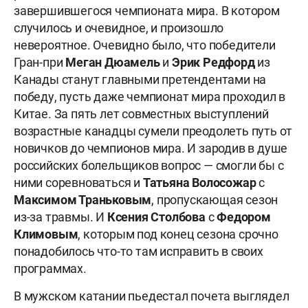
завершившегося чемпионата мира. В котором
случилось и очевидное, и произошло
невероятное. Очевидно было, что победители
Гран-при
Меган Дюамель
и
Эрик Редфорд
из
Канады станут главными претендентами на
победу, пусть даже чемпионат мира проходил в
Китае. За пять лет совместных выступлений
возрастные канадцы сумели преодолеть путь от
новичков до чемпионов мира. И зародив в душе
российских болельщиков вопрос — смогли бы с
ними соревноваться и
Татьяна
Волосожар
с
Максимом Траньковым
, пропускающая сезон
из-за травмы. И
Ксения Столбова
с
Федором
Климовым
, которым под конец сезона срочно
понадобилось что-то там исправить в своих
программах.
В мужском катании пьедестал почета выглядел