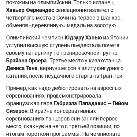
похожим на олимпийский. Только испанец
Хавьер
Фернандес
сенсационно взлетел с
четвертого места в Сочи на первое в Шанхае,
обменяв «деревянную» медаль на золотую.
Олимпийский чемпион
Юдзуру Ханью
из Японии
уступил высшую ступень пьедестала почета
своему напарнику по тренировочной группе
Брайана Орсера
. Третье место у казахстанца
Дениса Тена
, вернувшегося в элиту фигурного
катания, после неудачного старта на Гран-при.
Пример, как надо дебютировать на взрослых
соревнованиях, продемонстрировала
французская пара
Габриэла Пападакис — Гийом
Сизерон
. В крайне консервативных
соревнованиях танцоров они заняли первое
место, скакнув на него с третьей позиции, по
итогам короткой программы. На чемпионате