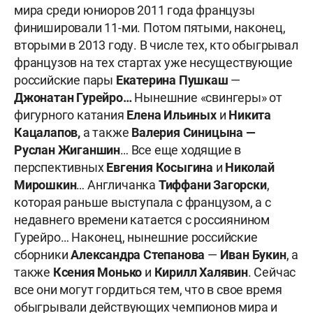
мира среди юниоров 2011 года французы
финишировали 11-ми. Потом пятыми, наконец,
вторыми в 2013 году. В числе тех, кто обыгрывал
французов на тех стартах уже несуществующие
российские пары
Екатерина Пушкаш
—
Джонатан Гурейро…
Нынешние «свингеры» от
фигурного катания
Елена Ильиных
и
Никита
Кацалапов,
а также
Валерия Синицына —
Руслан Жиганшин
… Все еще ходящие в
перспективных
Евгения Косыгина
и
Николай
Мирошкин
… Англичанка
Тиффани Загорски
,
которая раньше выступала с французом, а с
недавнего времени катается с россиянином
Гурейро… Наконец, нынешние российские
сборники
Александра Степанова
—
Иван Букин
, а
также
Ксения Монько
и
Кирилл Халявин
. Сейчас
все они могут гордиться тем, что в свое время
обыгрывали действующих чемпионов мира и